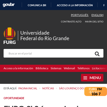
COMUNICA BR
ACCESO A LA INFORMACIÓN
PA
IR
PORTUGUÊS
ENGLISH
AL
CONTRASTE ALTO
MAPA DEL SITIO
CONTENIDO
Universidade
Federal do Rio Grande
Acceso a la información
Biblioteca
Sistemas
Webmail
Teléfonos
Licitaciones
MENU
>
>
ESTÁ AQUÍ:
PAGINA INICIAL
NOTÍCIAS
SÃO LOURENÇO DO SUL
OPORTUNIDADE