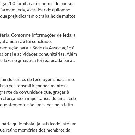
ga 200 famílias e é conhecido por sua
Carmem Ieda, vice-líder do quilombo,
que prejudicaram o trabalho de muitos
tária. Conforme informações de Ieda, a
al ainda não foi concluído,
cumentação para a Sede da Associação é
ssional e atividades comunitárias. Além
 lazer e ginástica foi realocada para a
cluindo cursos de tecelagem, macramê,
misso de transmitir conhecimentos e
grante da comunidade que, graças à
, reforçando a importância de uma sede
requentemente são limitadas pela falta
linária quilombola (já publicado) até um
e que reúne memórias dos membros da