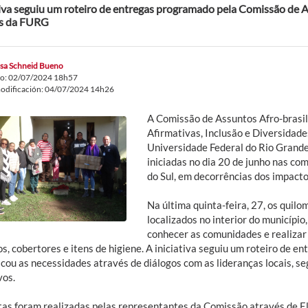
tiva seguiu um roteiro de entregas programado pela Comissão de 
és da FURG
ssa Schneid Bueno
do: 02/07/2024 18h57
odificación: 04/07/2024 14h26
A Comissão de Assuntos Afro-brasi
Afirmativas, Inclusão e Diversidade
Universidade Federal do Rio Grande
iniciadas no dia 20 de junho nas c
do Sul, em decorrências dos impact
Na última quinta-feira, 27, os quil
localizados no interior do município
conhecer as comunidades e realizar 
s, cobertores e itens de higiene. A iniciativa seguiu um roteiro de 
icou as necessidades através de diálogos com as lideranças locais, se
vos.
itas foram realizadas pelas representantes da Comissão através de El