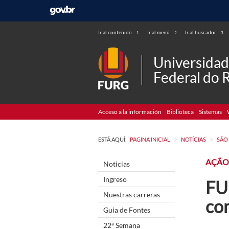
Ir al contenido
Ir al menú
Ir al buscador
1
2
3
Universida
Federal do 
Acceso a la información
Biblioteca
Sistemas
>
>
ESTÁ AQUÍ:
PAGINA INICIAL
NOTÍCIAS
SÃO
AÇÃO
Noticias
Ingreso
FU
Nuestras carreras
co
Guia de Fontes
22ª Semana