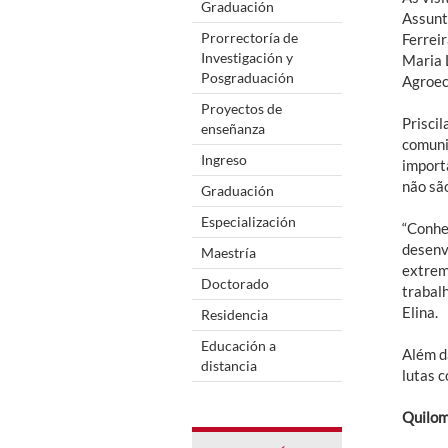
Graduación
Assunt
Prorrectoría de
Ferrei
Investigación y
Maria 
Posgraduación
Agroec
Proyectos de
Priscil
enseñanza
comuni
Ingreso
import
não são
Graduación
Especialización
“Conhe
desenv
Maestría
extrem
Doctorado
trabal
Elina.
Residencia
Educación a
Além d
distancia
lutas 
Quilom