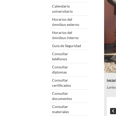
Calendario
universitario
Horarios del
ómnibus externo
Horarios del
ómnibus interno
Guía de Seguridad
Consultar
teléfonos
Consultar
diplomas
Consultar
Inicia
certificados
Laris
Consultar
documentos
Consultar
materiales