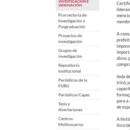
INVESTIGACIÓN E
Certif
INNOVACIÓN
lidera
Prorrectoría de
mencio
Investigación y
membro
Posgraduación
A comu
Proyectos de
prefeit
investigación
imposs
Grupos de
import
investigación
disso, 
compra 
Repositorio
Institucional
Ieda d
Periódicos de la
tricô,
FURG
capaci
formaç
Periódicos Capes
para a 
Tesis y
de esp
disertaciones
Centros
A histó
Multiusuarios
livro 