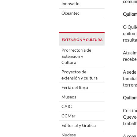
comuni
Innovatio
Oceantec
Quilom
O Quilo
quilom
result
EXTENSIÓN Y CULTURA
Prorrectoría de
Atualm
Extensión y
recebe
Cultura
Proyectos de
A sede
extensión y cultura
família
terreno
Feria del libro
Museos
Quilom
CAIC
Certif
CCMar
Queved
trabalh
Editorial y Gráfica
Nudese
A comu