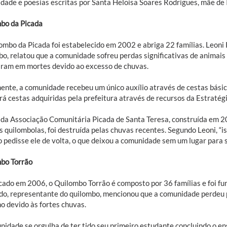
dade e poesias escritas por Santa Heloisa Soares Rodrigues, mãe de 
bo da Picada
mbo da Picada foi estabelecido em 2002 e abriga 22 famílias. Leoni R
bo, relatou que a comunidade sofreu perdas significativas de animai
aram em mortes devido ao excesso de chuvas.
ente, a comunidade recebeu um único auxílio através de cestas básica
rá cestas adquiridas pela prefeitura através de recursos da Estratég
 da Associação Comunitária Picada de Santa Teresa, construída em 
s quilombolas, foi destruída pelas chuvas recentes. Segundo Leoni, “i
 pedisse ele de volta, o que deixou a comunidade sem um lugar para se
bo Torrão
icado em 2006, o Quilombo Torrão é composto por 36 famílias e foi f
o, representante do quilombo, mencionou que a comunidade perdeu p
o devido às fortes chuvas.
nidade se orgulha de ter tido seu primeiro estudante concluindo o 