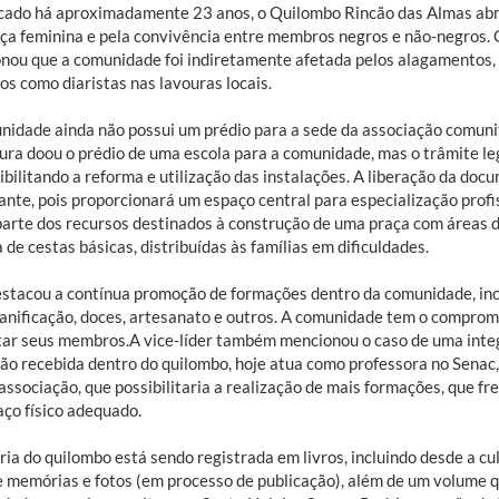
icado há aproximadamente 23 anos, o Quilombo Rincão das Almas abri
nça feminina e pela convivência entre membros negros e não-negros. 
nou que a comunidade foi indiretamente afetada pelos alagamentos, 
s como diaristas nas lavouras locais.
nidade ainda não possui um prédio para a sede da associação comuni
ura doou o prédio de uma escola para a comunidade, mas o trâmite leg
ibilitando a reforma e utilização das instalações. A liberação da do
ante, pois proporcionará um espaço central para especialização profi
parte dos recursos destinados à construção de uma praça com áreas de
de cestas básicas, distribuídas às famílias em dificuldades.
estacou a contínua promoção de formações dentro da comunidade, in
 panificação, doces, artesanato e outros. A comunidade tem o compro
tar seus membros.A vice-líder também mencionou o caso de uma inte
ão recebida dentro do quilombo, hoje atua como professora no Senac
associação, que possibilitaria a realização de mais formações, que f
aço físico adequado.
ria do quilombo está sendo registrada em livros, incluindo desde a cu
de memórias e fotos (em processo de publicação), além de um volum