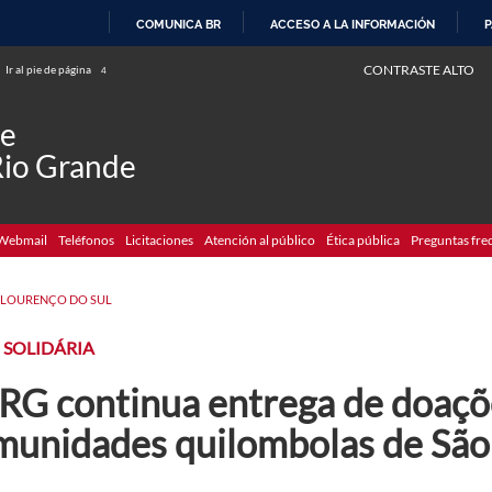
COMUNICA BR
ACCESO A LA INFORMACIÓN
P
IR
CONTRASTE ALTO
Ir al pie de página
4
AL
CONTENIDO
de
Rio Grande
Webmail
Teléfonos
Licitaciones
Atención al público
Ética pública
Preguntas fre
 LOURENÇO DO SUL
 SOLIDÁRIA
RG continua entrega de doaçõ
munidades quilombolas de São