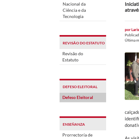
Inicia
Nacional da
atrav
Ciência e da
Tecnologia
por
Lari
Publica
Última m
REVISÃO DO ESTATUTO
Revisão do
Estatuto
DEFESO ELEITORAL
Defeso Eleitoral
calçado
identif
ENSEÑANZA
donati
Prorrectoría de
As vis