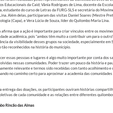
os Educacionais da Caid; Vânia Rodrigues de Lima, docente da Escola 
ra, estudante do curso de Letras da FURG-SLS e secretária do Movi
Lina. Além delas, participaram das visitas Daniel Soares (Mestre Pre
ologia (Capa), e Vera Lúcia de Souza, líder do Quilombo Maria Lina.
a afirma que a ação é importante para criar vínculos entre os movime
dade acadêmica, pois “ambos têm muito a contribuir um para o outro”
ância da visibilidade desses grupos na sociedade, especialmente em 
 tão reconhecidos na história do município.
cer essas pessoas e lugares é algo muito importante por conta dos sab
olvidas nessas comunidades. Poder trazer um pouco da história e pa
amente relevante e termos sido recebidas com tanto acolhimento e 
hando no caminho certo para aproximar a academia das comunidades q
a entrega das doações, os participantes ouviram histórias compartil
coletivas de cada comunidade e as relações entre diferentes quilombo
bo Rincão das Almas