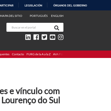
ARTICIPAR
LEGISLACIÓN
ÓRGANOS DEL GOBIERNO
MAPA DEL SITIO
PORTUGUÊS
ENGLISH
quentes
Contacto
FURG de la A a la Z
AVA FURG
es e vínculo com
 Lourenço do Sul