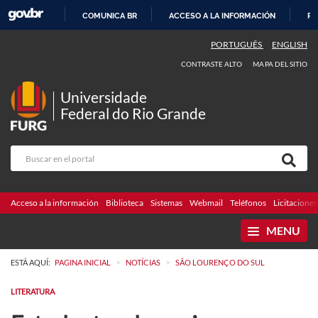
COMUNICA BR
ACCESO A LA INFORMACIÓN
PA
IR
PORTUGUÊS
ENGLISH
AL
CONTRASTE ALTO
MAPA DEL SITIO
CONTENIDO
Universidade
Federal do Rio Grande
Acceso a la información
Biblioteca
Sistemas
Webmail
Teléfonos
Licitaciones
MENU
>
>
ESTÁ AQUÍ:
PAGINA INICIAL
NOTÍCIAS
SÃO LOURENÇO DO SUL
LITERATURA