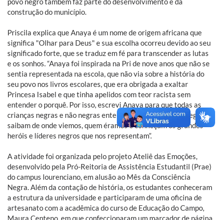
povo negro também faz parte do desenvolvimento e da
construção do município.
Priscila explica que Anaya é um nome de origem africana que
significa "Olhar para Deus" e sua escolha ocorreu devido ao seu
significado forte, que se traduz em fé para transcender as lutas
e os sonhos. “Anaya foi inspirada na Pri de nove anos que não se
sentia representada na escola, que não via sobre a história do
seu povo nos livros escolares, que era obrigada a exaltar
Princesa Isabel e que tinha apelidos com teor racista sem
entender o porquê. Por isso, escrevi Anaya para que todas as
crianças negras e não negras entendam sobre a cultura negra,
saibam de onde viemos, quem éramos e conheçam os grandes
heróis e líderes negros que nos representam”.
A atividade foi organizada pelo projeto Ateliê das Emoções,
desenvolvido pela Pró-Reitoria de Assistência Estudantil (Prae)
do campus lourenciano, em alusão ao Mês da Consciência
Negra. Além da contação de história, os estudantes conheceram
a estrutura da universidade e participaram de uma oficina de
artesanato com a acadêmica do curso de Educação do Campo,
Maura Centeno, em que confeccionaram um marcador de página