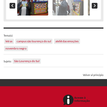
Tema(s):
letras
campus são lourenço do sul
ateliê das emoções
novembro negro
São Lourenço do Sul
Sujeto:
Volver al principio