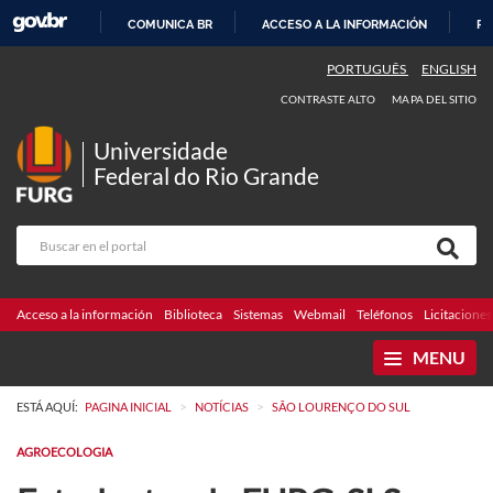
COMUNICA BR
ACCESO A LA INFORMACIÓN
PA
IR
PORTUGUÊS
ENGLISH
AL
CONTRASTE ALTO
MAPA DEL SITIO
CONTENIDO
Universidade
Federal do Rio Grande
Acceso a la información
Biblioteca
Sistemas
Webmail
Teléfonos
Licitaciones
MENU
>
>
ESTÁ AQUÍ:
PAGINA INICIAL
NOTÍCIAS
SÃO LOURENÇO DO SUL
AGROECOLOGIA