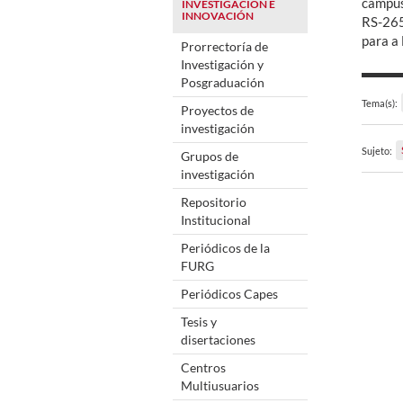
campus
INVESTIGACIÓN E
INNOVACIÓN
RS-265
para a
Prorrectoría de
Investigación y
Posgraduación
Tema(s):
Proyectos de
investigación
Sujeto:
Grupos de
investigación
Repositorio
Institucional
Periódicos de la
FURG
Periódicos Capes
Tesis y
disertaciones
Centros
Multiusuarios