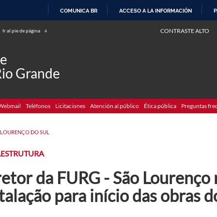
COMUNICA BR
ACCESO A LA INFORMACIÓN
P
IR
CONTRASTE ALTO
Ir al pie de página
4
AL
CONTENIDO
de
Rio Grande
Webmail
Teléfonos
Licitaciones
Atención al público
Ética pública
Preguntas fre
 LOURENÇO DO SUL
AESTRUTURA
retor da FURG - São Lourenço 
talação para início das obras