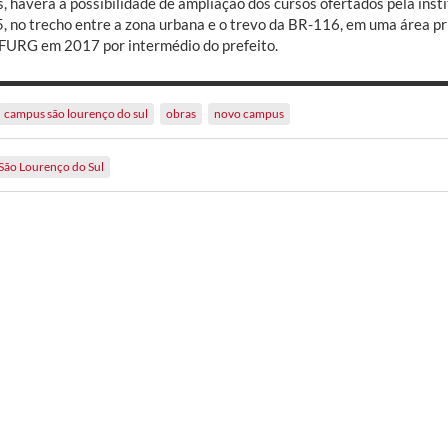
, haverá a possibilidade de ampliação dos cursos ofertados pela inst
, no trecho entre a zona urbana e o trevo da BR-116, em uma área p
 FURG em 2017 por intermédio do prefeito.
campus são lourenço do sul
obras
novo campus
São Lourenço do Sul