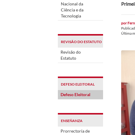
Primei
Nacional da
Ciência e da
Tecnologia
por
Fern
Publica
Última m
REVISÃO DO ESTATUTO
Revisão do
Estatuto
DEFESO ELEITORAL
Defeso Eleitoral
ENSEÑANZA
Prorrectoría de