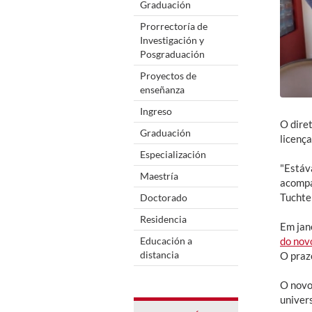
Graduación
Prorrectoría de
Investigación y
Posgraduación
Proyectos de
enseñanza
Ingreso
O dire
Graduación
licença
Especialización
"Estáv
Maestría
acompa
Tuchte
Doctorado
Residencia
Em jane
do nov
Educación a
distancia
O prazo
O novo
univer