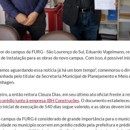
tor do campus da FURG - São Lourenço do Sul, Eduardo Vogelmann, rec
 de instalação para as obras do novo campus. Com isso, é possível inic
amos aguardando essa notícia já há um bom tempo", comemorou o dire
nhada pelo titular da Secretaria Municipal de Planejamento e Meio
nhagen.
iro, a então reitora Cleuza Dias, em seu último ato oficial frente à re
o prédio junto à empresa IBH Construções
. O documento estabeleceu
 inicial de execução de 540 dias segue valendo, e as obras devem ini
 campus da FURG é considerado de grande importância para o municíp
sidade no município ocorrem em prédio cedido pela prefeitura e préd