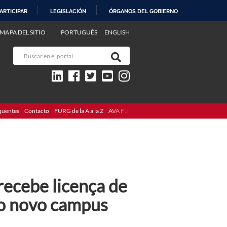
ARTICIPAR
LEGISLACIÓN
ÓRGANOS DEL GOBIERNO
MAPA DEL SITIO
PORTUGUÊS
ENGLISH
quentes
Contacto
FURG de la A a la Z
AVA FURG
recebe licença de
 do novo campus