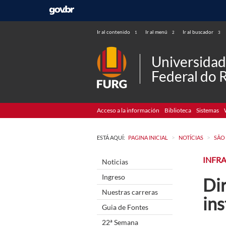
Ir al contenido
Ir al menú
Ir al buscador
1
2
3
Universida
Federal do 
Acceso a la información
Biblioteca
Sistemas
>
>
ESTÁ AQUÍ:
PAGINA INICIAL
NOTÍCIAS
SÃO
INFR
Noticias
Ingreso
Di
Nuestras carreras
ins
Guia de Fontes
22ª Semana