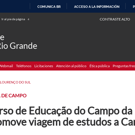
COMUNICA BR
ACCESO A LA INFORMACIÓN
P
IR
CONTRASTE ALTO
Ir al pie de página
4
AL
CONTENIDO
de
Rio Grande
Webmail
Teléfonos
Licitaciones
Atención al público
Ética pública
Preguntas fre
 LOURENÇO DO SUL
A DE CAMPO
rso de Educação do Campo da
omove viagem de estudos a C