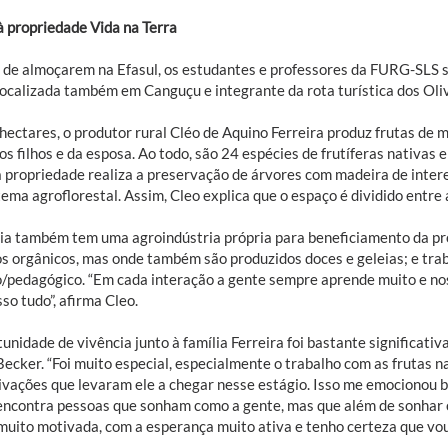
à propriedade Vida na Terra
 de almoçarem na Efasul, os estudantes e professores da FURG-SLS s
localizada também em Canguçu e integrante da rota turística dos Oliv
hectares, o produtor rural Cléo de Aquino Ferreira produz frutas de 
os filhos e da esposa. Ao todo, são 24 espécies de frutíferas nativas 
 a propriedade realiza a preservação de árvores com madeira de intere
ema agroflorestal. Assim, Cleo explica que o espaço é dividido entre 
lia também tem uma agroindústria própria para beneficiamento da pro
os orgânicos, mas onde também são produzidos doces e geleias; e trab
o/pedagógico. “Em cada interação a gente sempre aprende muito e no
sso tudo”, afirma Cleo.
unidade de vivência junto à família Ferreira foi bastante significati
ecker. “Foi muito especial, especialmente o trabalho com as frutas n
ivações que levaram ele a chegar nesse estágio. Isso me emocionou 
encontra pessoas que sonham como a gente, mas que além de sonhar c
 muito motivada, com a esperança muito ativa e tenho certeza que vo