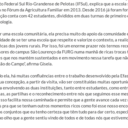
to Federal Sul Rio-Grandense de Pelotas (IFSul), explica que a escola
a no Fórum da Agricultura Familiar em 2013. Desde 2016 já foram fo
uição conta com 42 estudantes, divididos em duas turmas de primeiro
ologia.
er uma escola comunitária, ela precisa muito do apoio da comunidade
dade de se ter uma escola que respeite e valorize o contexto, a real
icas dos jovens rurais. Por isso, foi um enorme prazer nós termos rec
sores do campus São Lourenço da FURG numa manhã de ricas trocas t
es que nos mantém sustentados e em movimento nessa tarefa que não 
ão do Campo”, afirma Gisela.
o ela, há muitas confluências entre o trabalho desenvolvido pela Ef
sua concepção, a partir da visita, vão ser constituídas muitas oportu
va envolvendo as duas instituições, tanto entre estudantes, como ent
ias, as partilhas e o reconhecimento entre nós que seguimos esse me
Isso facilita nossa caminhada e permite que a gente avance cada vez m
s pra que se tenham outros momentos ricos como foi esse nosso enco
os conjuntos que eu tenho certeza que têm tudo para dar certo, espec
no olho que a gente sentiu vindo de todos e de todas nós que estivemo