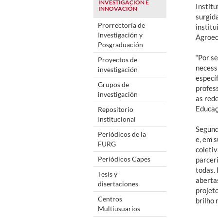
INVESTIGACIÓN E
Institu
INNOVACIÓN
surgid
Prorrectoría de
instit
Investigación y
Agroec
Posgraduación
“Por s
Proyectos de
necessi
investigación
específ
Grupos de
profes
investigación
as red
Educaç
Repositorio
Institucional
Segund
Periódicos de la
e, em 
FURG
coleti
Periódicos Capes
parcer
todas. 
Tesis y
aberta
disertaciones
projet
Centros
brilho 
Multiusuarios