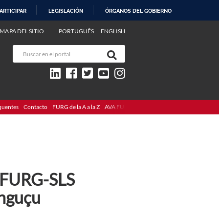
ARTICIPAR
LEGISLACIÓN
ÓRGANOS DEL GOBIERNO
MAPA DEL SITIO
PORTUGUÊS
ENGLISH
quentes
Contacto
FURG de la A a la Z
AVA FURG
 FURG-SLS
anguçu