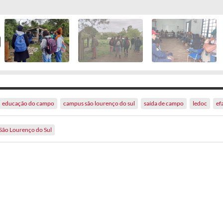
educação do campo
campus são lourenço do sul
saída de campo
ledoc
ef
São Lourenço do Sul