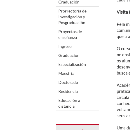
Graduación
Prorrectoría de
Visita 
Investigación y
Posgraduación
Pela m
comunit
Proyectos de
que tra
enseñanza
Ingreso
O curs
no ens
Graduación
os alu
Especialización
desenv
busca 
Maestría
Doctorado
Acadêm
prátic
Residencia
circul
Educación a
conhec
distancia
voltam
seus an
Uma da