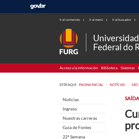
Ir al contenido
Ir al menú
Ir al buscador
1
2
3
Universida
Federal do 
Acceso a la información
Biblioteca
Sistemas
>
>
ESTÁ AQUÍ:
PAGINA INICIAL
NOTÍCIAS
SÃO
SAÍD
Noticias
Ingreso
Cu
Nuestras carreras
pr
Guia de Fontes
22ª Semana