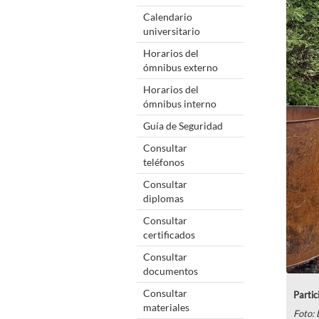
Calendario
universitario
Horarios del
ómnibus externo
Horarios del
ómnibus interno
Guía de Seguridad
Consultar
teléfonos
Consultar
diplomas
Consultar
certificados
Consultar
documentos
Consultar
Partic
materiales
Foto: 