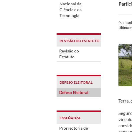
Partic
Nacional da
Ciência e da
Tecnologia
Publica
Última m
REVISÃO DO ESTATUTO
Revisão do
Estatuto
DEFESO ELEITORAL
Defeso Eleitoral
Terra,
Segund
ENSEÑANZA
víncul
conside
Prorrectoría de
cada v