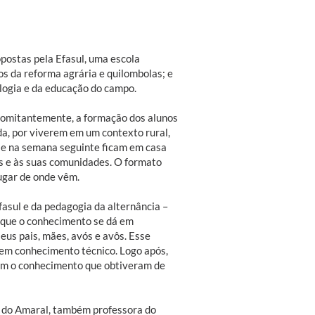
postas pela Efasul, uma escola
dos da reforma agrária e quilombolas; e
ologia e da educação do campo.
ncomitantemente, a formação dos alunos
a, por viverem em um contexto rural,
, e na semana seguinte ficam em casa
as e às suas comunidades. O formato
ugar de onde vêm.
asul e da pedagogia da alternância –
 que o conhecimento se dá em
eus pais, mães, avós e avôs. Esse
rem conhecimento técnico. Logo após,
 com o conhecimento que obtiveram de
g do Amaral, também professora do