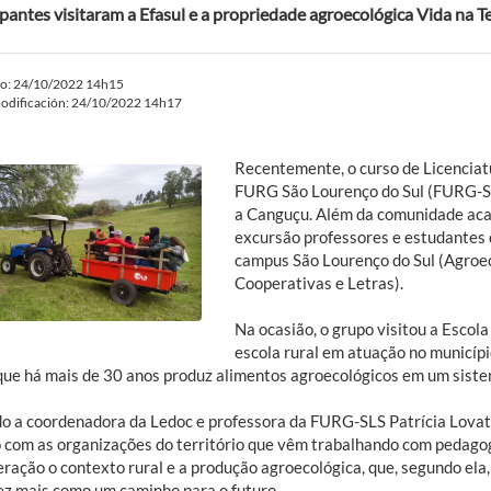
ipantes visitaram a Efasul e a propriedade agroecológica Vida na T
do: 24/10/2022 14h15
odificación: 24/10/2022 14h17
Recentemente, o curso de Licencia
FURG São Lourenço do Sul (FURG-S
a Canguçu. Além da comunidade aca
excursão professores e estudantes 
campus São Lourenço do Sul (Agroe
Cooperativas e Letras).
Na ocasião, o grupo visitou a Escola
escola rural em atuação no municíp
 que há mais de 30 anos produz alimentos agroecológicos em um siste
o a coordenadora da Ledoc e professora da FURG-SLS Patrícia Lovatto,
o com as organizações do território que vêm trabalhando com pedago
ração o contexto rural e a produção agroecológica, que, segundo ela,
ez mais como um caminho para o futuro.