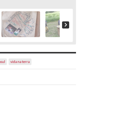
asul
vida na terra