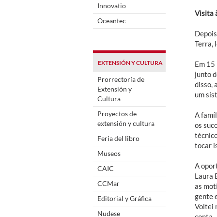
Innovatio
Visita 
Oceantec
Depois
Terra, 
EXTENSIÓN Y CULTURA
Em 15 
junto d
Prorrectoría de
disso,
Extensión y
um sist
Cultura
Proyectos de
A famí
extensión y cultura
os suc
técnic
Feria del libro
tocar i
Museos
A oport
CAIC
Laura B
CCMar
as mot
gente 
Editorial y Gráfica
Voltei
Nudese
conta.