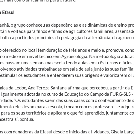
à Efasul
anhã, o grupo conheceu as dependências e as dinâmicas de ensino pro
ária voltada para filhos e filhas de agricultores familiares, assenta
balha a partir dos princípios da pedagogia da alternância, da agroec
o oferecido no local tem duração de três anos e meio e, promove, co
ino médio e em nível técnico em Agroecologia. Na metodologia adotad
nos passam uma semana na escola tendo aulas em três turnos diários
olvendo atividades trabalhadas em sala de aula junto às suas famíli
estimular os estudantes a entenderem suas origens e valorizarem o l
ica da Ledoc, Ana Tereza Santana afirma que percebeu, a partir da Ef
a igualmente adotada no curso de Educação do Campo da FURG-SLS -
aridade. “Os estudantes saem das suas casas com o conhecimento de s
imento eles levam para a escola, trocam com os professores e adqui
 para os seus territórios e aplicam o que foi aprendido, juntamente
cestrais”, pontua.
s coordenadoras da Efasul desde o início das atividades, Gisela Lan