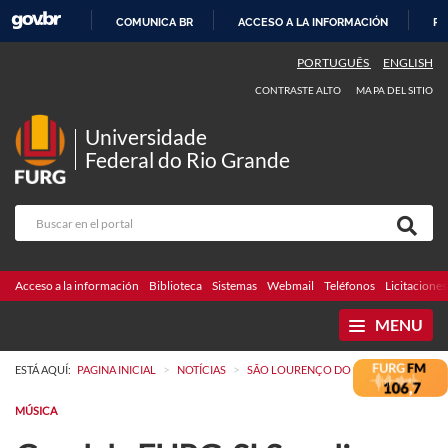
COMUNICA BR
ACCESO A LA INFORMACIÓN
PA
IR
PORTUGUÊS
ENGLISH
AL
CONTRASTE ALTO
MAPA DEL SITIO
CONTENIDO
Universidade
Federal do Rio Grande
Acceso a la información
Biblioteca
Sistemas
Webmail
Teléfonos
Licitaciones
MENU
>
>
ESTÁ AQUÍ:
PAGINA INICIAL
NOTÍCIAS
SÃO LOURENÇO DO SUL
MÚSICA