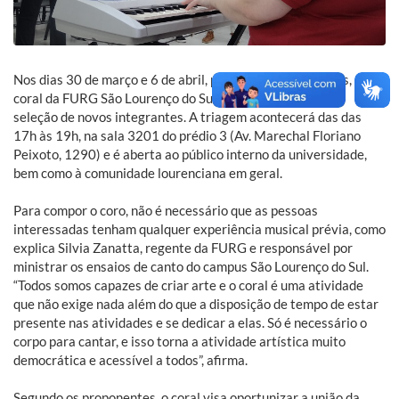
Nos dias 30 de março e 6 de abril, próximas quintas-feiras, o
coral da FURG São Lourenço do Sul (FURG-SLS) realiza a
seleção de novos integrantes. A triagem acontecerá das das
17h às 19h, na sala 3201 do prédio 3 (Av. Marechal Floriano
Peixoto, 1290) e é aberta ao público interno da universidade,
bem como à comunidade lourenciana em geral.
Para compor o coro, não é necessário que as pessoas
interessadas tenham qualquer experiência musical prévia, como
explica Silvia Zanatta, regente da FURG e responsável por
ministrar os ensaios de canto do campus São Lourenço do Sul.
“Todos somos capazes de criar arte e o coral é uma atividade
que não exige nada além do que a disposição de tempo de estar
presente nas atividades e se dedicar a elas. Só é necessário o
corpo para cantar, e isso torna a atividade artística muito
democrática e acessível a todos”, afirma.
Segundo os proponentes, o coral visa oportunizar a união da