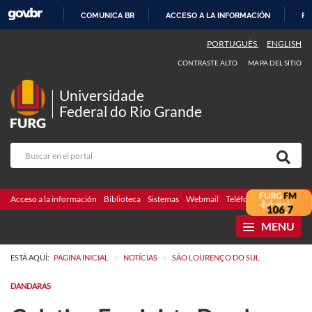
COMUNICA BR
ACCESO A LA INFORMACIÓN
PA
IR
PORTUGUÊS
ENGLISH
AL
CONTRASTE ALTO
MAPA DEL SITIO
CONTENIDO
Universidade
Federal do Rio Grande
Acceso a la información
Biblioteca
Sistemas
Webmail
Teléfonos
Licitaciones
MENU
>
>
ESTÁ AQUÍ:
PAGINA INICIAL
NOTÍCIAS
SÃO LOURENÇO DO SUL
DANDARAS