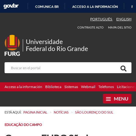
COMUNICA BR
ACCESO A LA INFORMACIÓN
PA
IR
PORTUGUÊS
ENGLISH
AL
CONTRASTE ALTO
MAPA DEL SITIO
CONTENIDO
Universidade
Federal do Rio Grande
Acceso a la información
Biblioteca
Sistemas
Webmail
Teléfonos
Licitaciones
MENU
>
>
ESTÁ AQUÍ:
PAGINA INICIAL
NOTÍCIAS
SÃO LOURENÇO DO SUL
EDUCAÇÃO DO CAMPO