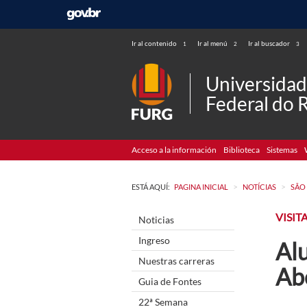
Ir al contenido
Ir al menú
Ir al buscador
1
2
3
Universida
Federal do 
Acceso a la información
Biblioteca
Sistemas
>
>
ESTÁ AQUÍ:
PAGINA INICIAL
NOTÍCIAS
SÃO
VISIT
Noticias
Ingreso
Al
Nuestras carreras
Ab
Guia de Fontes
22ª Semana