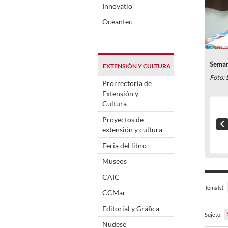
Innovatio
Oceantec
Seman
EXTENSIÓN Y CULTURA
Foto: 
Prorrectoría de
Extensión y
Cultura
Proyectos de
extensión y cultura
Feria del libro
Museos
CAIC
Tema(s):
CCMar
Editorial y Gráfica
Sujeto:
Nudese