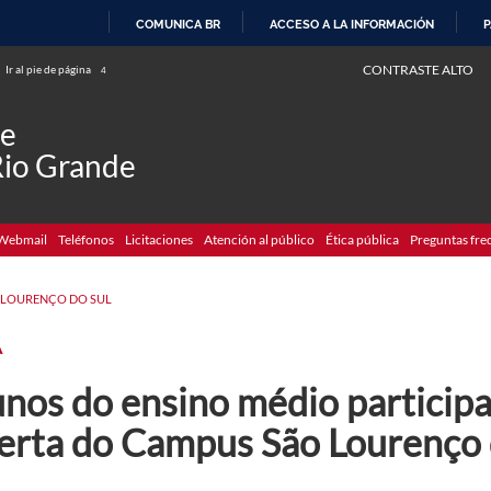
COMUNICA BR
ACCESO A LA INFORMACIÓN
P
IR
CONTRASTE ALTO
Ir al pie de página
4
AL
CONTENIDO
de
Rio Grande
Webmail
Teléfonos
Licitaciones
Atención al público
Ética pública
Preguntas fre
 LOURENÇO DO SUL
A
unos do ensino médio partici
erta do Campus São Lourenço 