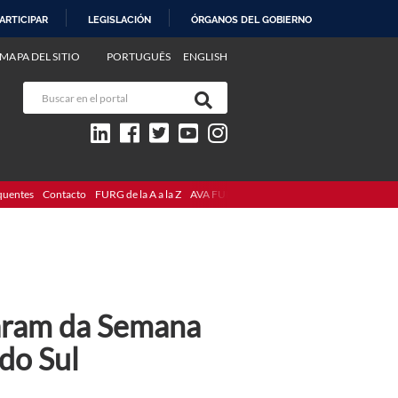
ARTICIPAR
LEGISLACIÓN
ÓRGANOS DEL GOBIERNO
MAPA DEL SITIO
PORTUGUÊS
ENGLISH
quentes
Contacto
FURG de la A a la Z
AVA FURG
param da Semana
do Sul