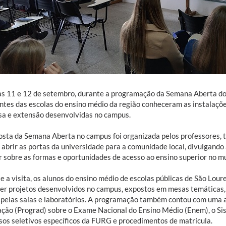
as 11 e 12 de setembro, durante a programação da Semana Aberta do
ntes das escolas do ensino médio da região conheceram as instalaçõe
sa e extensão desenvolvidas no campus.
osta da Semana Aberta no campus foi organizada pelos professores, t
 abrir as portas da universidade para a comunidade local, divulgando
r sobre as formas e oportunidades de acesso ao ensino superior no mu
e a visita, os alunos do ensino médio de escolas públicas de São Lou
er projetos desenvolvidos no campus, expostos em mesas temáticas, 
 pelas salas e laboratórios. A programação também contou com uma a
ção (Prograd) sobre o Exame Nacional do Ensino Médio (Enem), o Sist
sos seletivos específicos da FURG e procedimentos de matrícula.