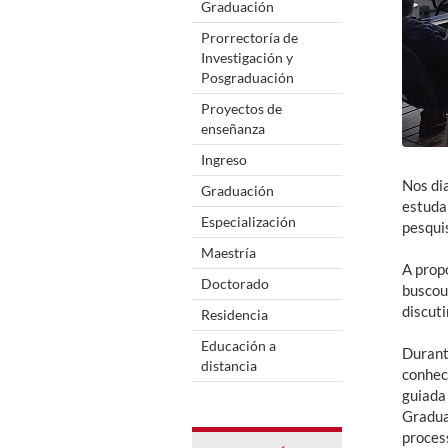
Graduación
Prorrectoría de
Investigación y
Posgraduación
Proyectos de
enseñanza
Ingreso
Nos di
Graduación
estuda
Especialización
pesqui
Maestría
A prop
Doctorado
buscou
discuti
Residencia
Educación a
Durant
distancia
conhec
guiada
Gradua
proces