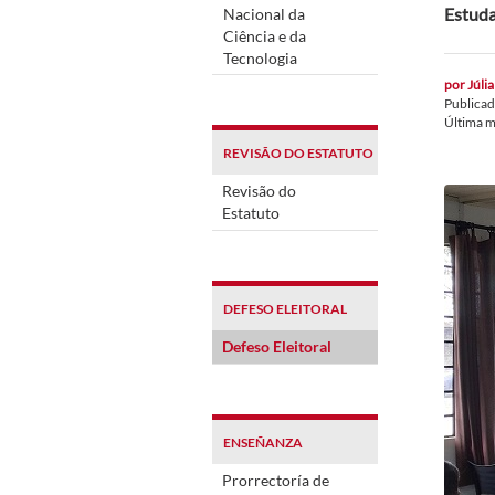
Estuda
Nacional da
Ciência e da
Tecnologia
por
Júlia
Publica
Última m
REVISÃO DO ESTATUTO
Revisão do
Estatuto
DEFESO ELEITORAL
Defeso Eleitoral
ENSEÑANZA
Prorrectoría de