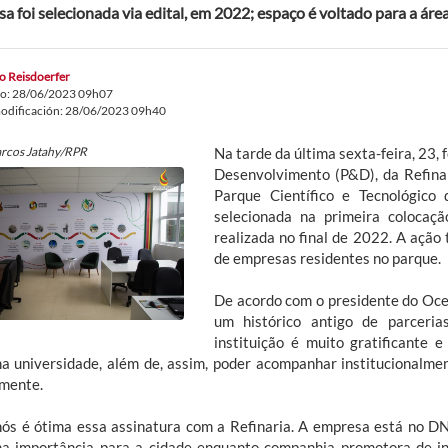
a foi selecionada via edital, em 2022; espaço é voltado para a á
o Reisdoerfer
do: 28/06/2023 09h07
odificación: 28/06/2023 09h40
arcos Jatahy/RPR
Na tarde da última sexta-feira, 23,
Desenvolvimento (P&D), da Refina
Parque Científico e Tecnológico
selecionada na primeira colocaç
realizada no final de 2022. A ação
de empresas residentes no parque.
De acordo com o presidente do Ocea
um histórico antigo de parceri
instituição é muito gratificante
 na universidade, além de, assim, poder acompanhar institucionalm
mente.
nós é ótima essa assinatura com a Refinaria. A empresa está no D
a importância para a cidade enquanto companhia promotora de ino