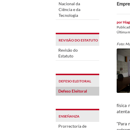
Empres
Nacional da
Ciência e da
Tecnologia
por
Hiag
Publica
Última m
REVISÃO DO ESTATUTO
Foto: M
Revisão do
Estatuto
DEFESO ELEITORAL
Defeso Eleitoral
física
atenta
ENSEÑANZA
“Para 
Prorrectoría de
extrem