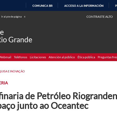
COMUNICA BR
ACCESO A LA INFORMACIÓN
P
IR
CONTRASTE ALTO
Ir al pie de página
4
AL
CONTENIDO
de
Rio Grande
Webmail
Teléfonos
Licitaciones
Atención al público
Ética pública
Preguntas fre
QUISA E INOVAÇÃO
ERIA
finaria de Petróleo Riogrande
paço junto ao Oceantec