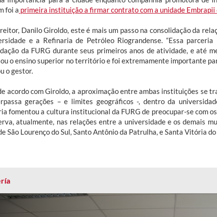
 foi a
primeira instituição a firmar contrato com a unidade Embrapii
 reitor, Danilo Giroldo, este é mais um passo na consolidação da rela
ersidade e a Refinaria de Petróleo Riograndense. “Essa parceria 
idação da FURG durante seus primeiros anos de atividade, e até me
u o ensino superior no território e foi extremamente importante para 
u o gestor.
de acordo com Giroldo, a aproximação entre ambas instituições se tr
rpassa gerações – e limites geográficos -, dentro da universida
ria fomentou a cultura institucional da FURG de preocupar-se com os
erva, atualmente, nas relações entre a universidade e os demais mun
e São Lourenço do Sul, Santo Antônio da Patrulha, e Santa Vitória do P
ría