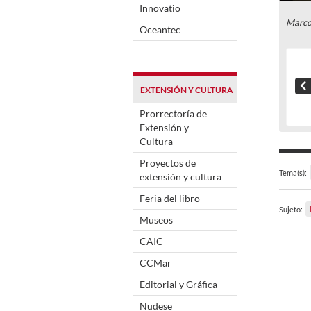
Innovatio
Marco
Oceantec
EXTENSIÓN Y CULTURA
Prorrectoría de
Extensión y
Cultura
Proyectos de
Tema(s):
extensión y cultura
Feria del libro
Sujeto:
Museos
CAIC
CCMar
Editorial y Gráfica
Nudese