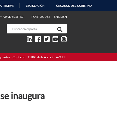
ARTICIPAR
LEGISLACIÓN
ÓRGANOS DEL GOBIERNO
MAPA DEL SITIO
PORTUGUÊS
ENGLISH
quentes
Contacto
FURG de la A a la Z
AVA FURG
nse inaugura