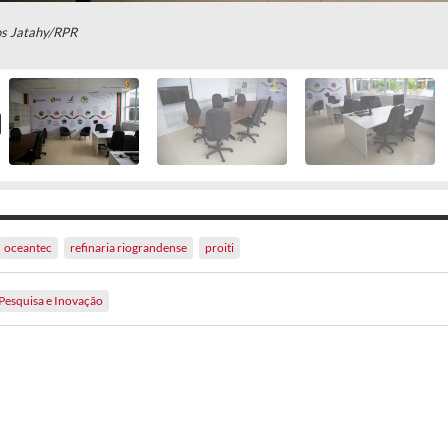
s Jatahy/RPR
oceantec
refinaria riograndense
proiti
Pesquisa e Inovação