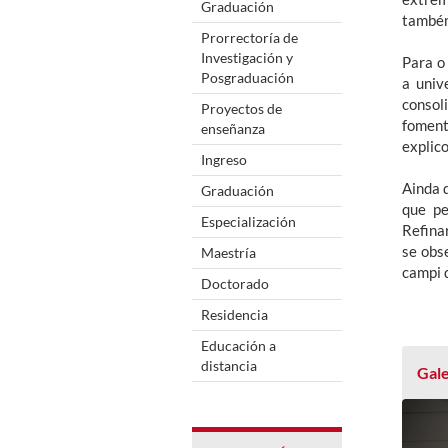
Graduación
também
Prorrectoría de
Investigación y
Para o
Posgraduación
a univ
consol
Proyectos de
fomento
enseñanza
explico
Ingreso
Ainda 
Graduación
que pe
Especialización
Refina
se obs
Maestría
campi d
Doctorado
Residencia
Educación a
distancia
Gale