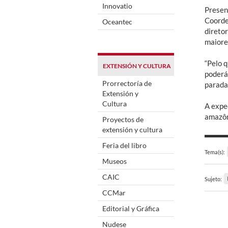
Innovatio
Presen
Coorde
Oceantec
direto
maiores
“Pelo q
EXTENSIÓN Y CULTURA
poderá
Prorrectoría de
paradas
Extensión y
Cultura
A expec
amazôn
Proyectos de
extensión y cultura
Feria del libro
Tema(s):
Museos
CAIC
Sujeto:
CCMar
Editorial y Gráfica
Nudese