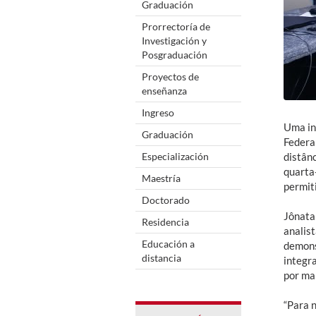
Graduación
Prorrectoría de
Investigación y
Posgraduación
Proyectos de
enseñanza
Ingreso
Uma in
Graduación
Federa
Especialización
distânc
quarta-
Maestría
permit
Doctorado
Jônata
Residencia
analis
Educación a
demons
distancia
integr
por ma
“Para 