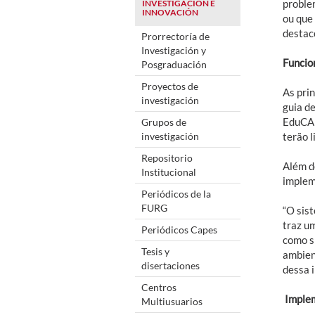
proble
INVESTIGACIÓN E
INNOVACIÓN
ou que 
destac
Prorrectoría de
Investigación y
Funcio
Posgraduación
Proyectos de
As prin
investigación
guia de
EduCAP
Grupos de
investigación
terão 
Repositorio
Além d
Institucional
implem
Periódicos de la
FURG
“O sis
traz u
Periódicos Capes
como s
Tesis y
ambien
disertaciones
dessa 
Centros
Imple
Multiusuarios