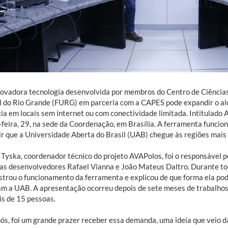
ovadora tecnologia desenvolvida por membros do Centro de Ciência
l do Rio Grande (FURG) em parceria com a CAPES pode expandir o al
ia em locais sem internet ou com conectividade limitada. Intitulado 
feira, 29, na sede da Coordenação, em Brasília. A ferramenta funcion
ir que a Universidade Aberta do Brasil (UAB) chegue às regiões mais
 Tyska, coordenador técnico do projeto AVAPolos, foi o responsável p
tas desenvolvedores Rafael Vianna e João Mateus Daltro. Durante t
trou o funcionamento da ferramenta e explicou de que forma ela pode 
am a UAB. A apresentação ocorreu depois de sete meses de trabalhos
is de 15 pessoas.
nós, foi um grande prazer receber essa demanda, uma ideia que veio 