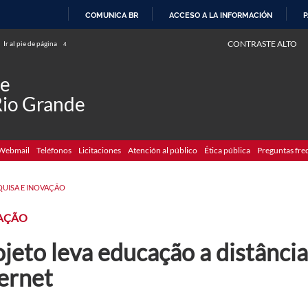
COMUNICA BR
ACCESO A LA INFORMACIÓN
P
IR
CONTRASTE ALTO
Ir al pie de página
4
AL
CONTENIDO
de
Rio Grande
Webmail
Teléfonos
Licitaciones
Atención al público
Ética pública
Preguntas fre
QUISA E INOVAÇÃO
AÇÃO
jeto leva educação a distância
ternet