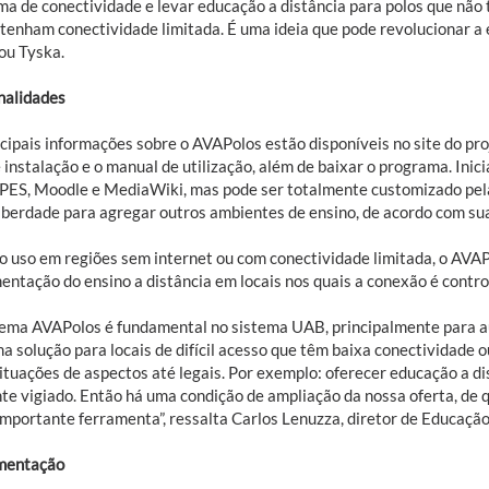
ma de conectividade e levar educação a distância para polos que não
tenham conectividade limitada. É uma ideia que pode revolucionar a e
ou Tyska.
nalidades
cipais informações sobre o AVAPolos estão disponíveis no site do proj
 instalação e o manual de utilização, além de baixar o programa. Inic
ES, Moodle e MediaWiki, mas pode ser totalmente customizado pelas 
liberdade para agregar outros ambientes de ensino, de acordo com su
o uso em regiões sem internet ou com conectividade limitada, o AVAP
entação do ensino a distância em locais nos quais a conexão é contro
tema AVAPolos é fundamental no sistema UAB, principalmente para a
ma solução para locais de difícil acesso que têm baixa conectividade
ituações de aspectos até legais. Por exemplo: oferecer educação a di
te vigiado. Então há uma condição de ampliação da nossa oferta, de q
importante ferramenta”, ressalta Carlos Lenuzza, diretor de Educaçã
mentação