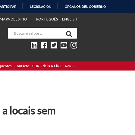
ARTICIPAR
LEGISLACIÓN
ÓRGANOS DEL GOBIERNO
MAPA DEL SITIO
PORTUGUÊS
ENGLISH
quentes
Contacto
FURG de la A a la Z
AVA FURG
 a locais sem