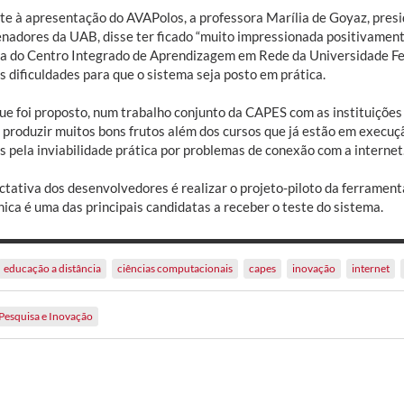
te à apresentação do AVAPolos, a professora Marília de Goyaz, pres
nadores da UAB, disse ter ficado “muito impressionada positivamente
ra do Centro Integrado de Aprendizagem em Rede da Universidade Fe
 dificuldades para que o sistema seja posto em prática.
ue foi proposto, num trabalho conjunto da CAPES com as instituições 
 produzir muitos bons frutos além dos cursos que já estão em execu
 pela inviabilidade prática por problemas de conexão com a internet. A
tativa dos desenvolvedores é realizar o projeto-piloto da ferramenta
ica é uma das principais candidatas a receber o teste do sistema.
educação a distância
ciências computacionais
capes
inovação
internet
Pesquisa e Inovação