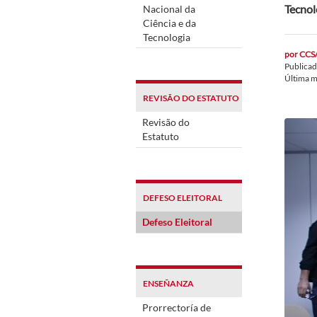
Tecnol
Nacional da
Ciência e da
Tecnologia
por
CCS
Publica
Última m
REVISÃO DO ESTATUTO
Revisão do
Estatuto
DEFESO ELEITORAL
Defeso Eleitoral
ENSEÑANZA
Prorrectoría de