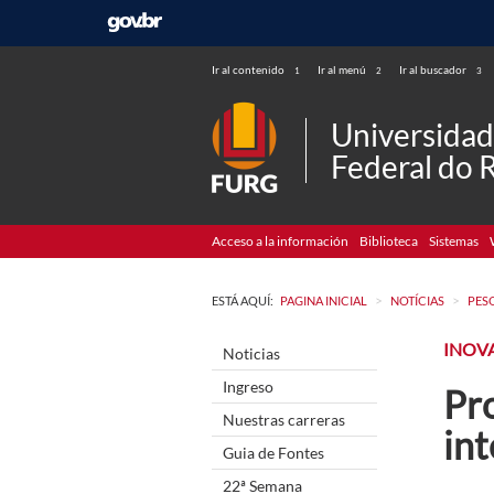
Ir al contenido
Ir al menú
Ir al buscador
1
2
3
Universida
Federal do 
Acceso a la información
Biblioteca
Sistemas
>
>
ESTÁ AQUÍ:
PAGINA INICIAL
NOTÍCIAS
PES
INOV
Noticias
Ingreso
Pro
Nuestras carreras
in
Guia de Fontes
22ª Semana