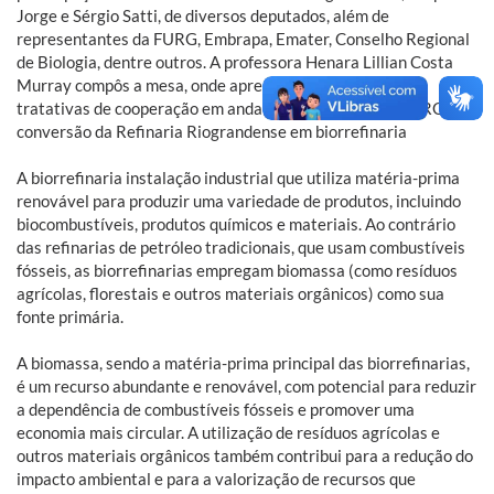
Jorge e Sérgio Satti, de diversos deputados, além de
representantes da FURG, Embrapa, Emater, Conselho Regional
de Biologia, dentre outros. A professora Henara Lillian Costa
Murray compôs a mesa, onde apresentou a expertise, as
tratativas de cooperação em andamento e o apoio da FURG à
conversão da Refinaria Riograndense em biorrefinaria
A biorrefinaria instalação industrial que utiliza matéria-prima
renovável para produzir uma variedade de produtos, incluindo
biocombustíveis, produtos químicos e materiais. Ao contrário
das refinarias de petróleo tradicionais, que usam combustíveis
fósseis, as biorrefinarias empregam biomassa (como resíduos
agrícolas, florestais e outros materiais orgânicos) como sua
fonte primária.
A biomassa, sendo a matéria-prima principal das biorrefinarias,
é um recurso abundante e renovável, com potencial para reduzir
a dependência de combustíveis fósseis e promover uma
economia mais circular. A utilização de resíduos agrícolas e
outros materiais orgânicos também contribui para a redução do
impacto ambiental e para a valorização de recursos que