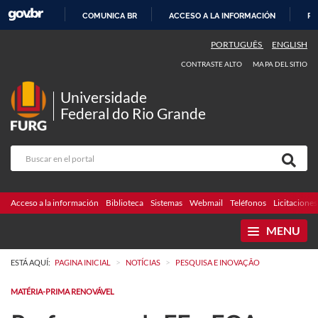
COMUNICA BR
ACCESO A LA INFORMACIÓN
PA
IR
PORTUGUÊS
ENGLISH
AL
CONTRASTE ALTO
MAPA DEL SITIO
CONTENIDO
Universidade
Federal do Rio Grande
Acceso a la información
Biblioteca
Sistemas
Webmail
Teléfonos
Licitaciones
MENU
>
>
ESTÁ AQUÍ:
PAGINA INICIAL
NOTÍCIAS
PESQUISA E INOVAÇÃO
MATÉRIA-PRIMA RENOVÁVEL