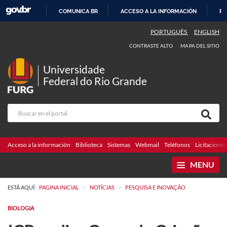
COMUNICA BR
ACCESO A LA INFORMACIÓN
PA
IR
PORTUGUÊS
ENGLISH
AL
CONTRASTE ALTO
MAPA DEL SITIO
CONTENIDO
Universidade
Federal do Rio Grande
Acceso a la información
Biblioteca
Sistemas
Webmail
Teléfonos
Licitaciones
MENU
>
>
ESTÁ AQUÍ:
PAGINA INICIAL
NOTÍCIAS
PESQUISA E INOVAÇÃO
BIOLOGIA