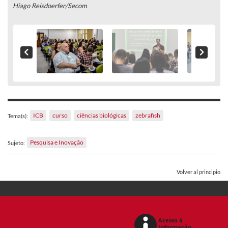
Hiago Reisdoerfer/Secom
ICB
curso
ciências biológicas
zebrafish
Tema(s):
Pesquisa e Inovação
Sujeto:
Volver al principio