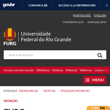
COMUNICA BR
ACCESO A LA INFORMACIÓN
PA
IR
PORTUGUÊS
ENGLISH
AL
CONTRASTE ALTO
MAPA DEL SITIO
CONTENIDO
Universidade
Federal do Rio Grande
Acceso a la información
Biblioteca
Sistemas
Webmail
Teléfonos
Licitaciones
MENU
>
>
ESTÁ AQUÍ:
PAGINA INICIAL
NOTÍCIAS
PESQUISA E INOVAÇÃO
INOVAÇÃO