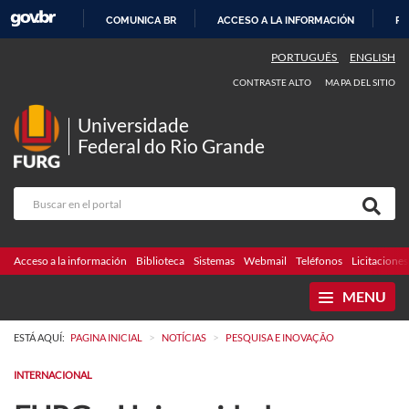
COMUNICA BR
ACCESO A LA INFORMACIÓN
PA
IR
PORTUGUÊS
ENGLISH
AL
CONTRASTE ALTO
MAPA DEL SITIO
CONTENIDO
Universidade
Federal do Rio Grande
Acceso a la información
Biblioteca
Sistemas
Webmail
Teléfonos
Licitaciones
MENU
>
>
ESTÁ AQUÍ:
PAGINA INICIAL
NOTÍCIAS
PESQUISA E INOVAÇÃO
INTERNACIONAL