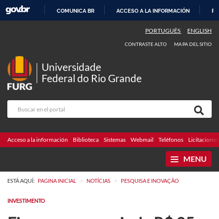
COMUNICA BR
ACCESO A LA INFORMACIÓN
PA
IR
PORTUGUÊS
ENGLISH
AL
CONTRASTE ALTO
MAPA DEL SITIO
CONTENIDO
Universidade
Federal do Rio Grande
Acceso a la información
Biblioteca
Sistemas
Webmail
Teléfonos
Licitaciones
MENU
>
>
ESTÁ AQUÍ:
PAGINA INICIAL
NOTÍCIAS
PESQUISA E INOVAÇÃO
INVESTIMENTO