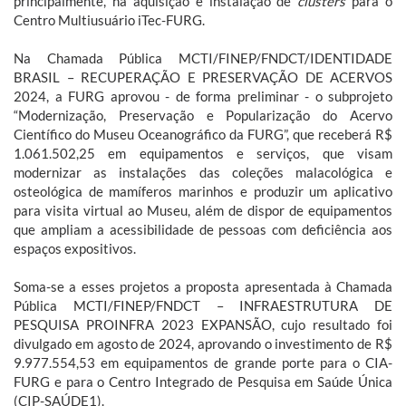
principalmente, na aquisição e instalação de
clusters
para o
Centro Multiusuário iTec-FURG.
Na Chamada Pública MCTI/FINEP/FNDCT/IDENTIDADE
BRASIL – RECUPERAÇÃO E PRESERVAÇÃO DE ACERVOS
2024, a FURG aprovou - de forma preliminar - o subprojeto
“Modernização, Preservação e Popularização do Acervo
Científico do Museu Oceanográfico da FURG”, que receberá R$
1.061.502,25 em equipamentos e serviços, que visam
modernizar as instalações das coleções malacológica e
osteológica de mamíferos marinhos e produzir um aplicativo
para visita virtual ao Museu, além de dispor de equipamentos
que ampliam a acessibilidade de pessoas com deficiência aos
espaços expositivos.
Soma-se a esses projetos a proposta apresentada à Chamada
Pública MCTI/FINEP/FNDCT – INFRAESTRUTURA DE
PESQUISA PROINFRA 2023 EXPANSÃO, cujo resultado foi
divulgado em agosto de 2024, aprovando o investimento de R$
9.977.554,53 em equipamentos de grande porte para o CIA-
FURG e para o Centro Integrado de Pesquisa em Saúde Única
(CIP-SAÚDE1).