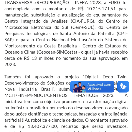
TRANSVERSAL/RECUPERAÇÃO - INFRA 2023, a FURG foi
contemplada com o montante de R$ 10.215.171,51 para
manutenção, substituição e atualização de equipamentos do
Centro Integrado de Análises (CIA-FURG), do Centro de
Microscopia Eletrônica do Sul (Ceme-SUL), do Centro de
Pesquisas Tecnológicas de Santo Antônio da Patrulha (CPT-
SAP) e para o Centro Nacional Multiusuário do Sistema de
Monitoramento da Costa Brasileira - Centro de Estudos de
Oceano e Clima (Ceocean-SiMCosta) - o qual já havia recebido
cerca de R$ 13 milhões no momento da sua aprovação, em
2023.
Também foi aprovado o projeto “Digital Deep Twin:
Desenvolvimento de Soluções de Transformação Digital para
Nova Indústria Brasil”, submetido à Cahamda Pública
MCTI/FINEP/FNDCT/CENTROS TEMÁTICOS 2023. A
iniciativa tem como objetivo promover a transformação digital
na indústria brasileira por meio do desenvolvimento avançado
de soluções científicas e tecnológicas, baseadas em inteligência
artificial (IA), robótica e ciência de dados. O montante aprovado
é de R$ 13.407.377,00, recursos que serão investidos,