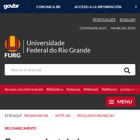
COMUNICA BR
ACCESO A LA INFORMACIÓN
PA
IR
PORTUGUÊS
ENGLISH
AL
CONTRASTE ALTO
MAPA DEL SITIO
CONTENIDO
Universidade
Federal do Rio Grande
Acceso a la información
Biblioteca
Sistemas
Webmail
Teléfonos
Licitaciones
MENU
>
>
ESTÁ AQUÍ:
PAGINA INICIAL
NOTÍCIAS
PESQUISA E INOVAÇÃO
RECONHECIMENTO