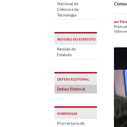
Consul
Nacional da
Ciência e da
Tecnologia
por
Fern
Publica
Última m
REVISÃO DO ESTATUTO
Revisão do
Estatuto
DEFESO ELEITORAL
Defeso Eleitoral
ENSEÑANZA
Prorrectoría de