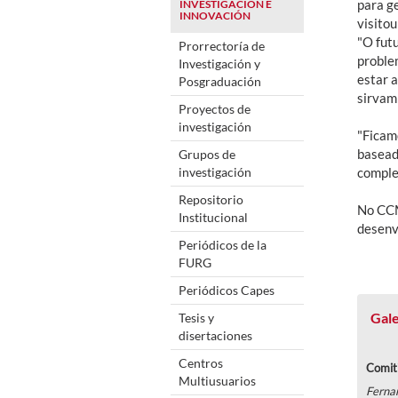
para ge
INVESTIGACIÓN E
INNOVACIÓN
visitou
"O fut
Prorrectoría de
problem
Investigación y
estar a
Posgraduación
sirvam 
Proyectos de
investigación
"Ficam
basead
Grupos de
investigación
comple
Repositorio
No CCM
Institucional
desenv
Periódicos de la
FURG
Periódicos Capes
Gale
Tesis y
disertaciones
Centros
Comiti
Multiusuarios
Ferna