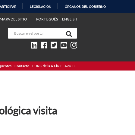
ARTICIPAR
LEGISLACIÓN
ÓRGANOS DEL GOBIERNO
MAPA DEL SITIO
PORTUGUÊS
ENGLISH
quentes
Contacto
FURG de la A a la Z
AVA FURG
lógica visita