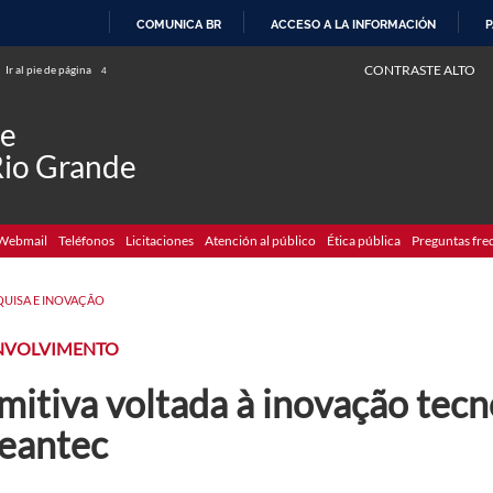
COMUNICA BR
ACCESO A LA INFORMACIÓN
P
IR
CONTRASTE ALTO
Ir al pie de página
4
AL
CONTENIDO
de
Rio Grande
Webmail
Teléfonos
Licitaciones
Atención al público
Ética pública
Preguntas fre
QUISA E INOVAÇÃO
NVOLVIMENTO
itiva voltada à inovação tecno
eantec