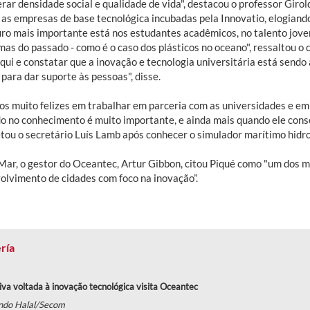
rar densidade social e qualidade de vida", destacou o professor Giro
 as empresas de base tecnológica incubadas pela Innovatio, elogiando
uro mais importante está nos estudantes acadêmicos, no talento jove
as do passado - como é o caso dos plásticos no oceano", ressaltou o 
qui e constatar que a inovação e tecnologia universitária está sendo
para dar suporte às pessoas", disse.
os muito felizes em trabalhar em parceria com as universidades e e
o no conhecimento é muito importante, e ainda mais quando ele conse
tou o secretário Luís Lamb após conhecer o simulador marítimo hidro
ar, o gestor do Oceantec, Artur Gibbon, citou Piqué como "um dos ma
olvimento de cidades com foco na inovação”.
ría
va voltada à inovação tecnológica visita Oceantec
ndo Halal/Secom