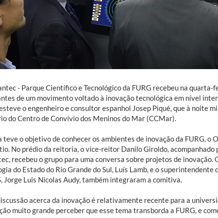
ntec - Parque Científico e Tecnológico da FURG recebeu na quarta-f
antes de um movimento voltado à inovação tecnológica em nível inter
 esteve o engenheiro e consultor espanhol Josep Piqué, que à noite m
rio do Centro de Convívio dos Meninos do Mar (CCMar).
ta teve o objetivo de conhecer os ambientes de inovação da FURG, o
tio. No prédio da reitoria, o vice-reitor Danilo Giroldo, acompanha
ec, recebeu o grupo para uma conversa sobre projetos de inovação. O
ogia do Estado do Rio Grande do Sul, Luís Lamb, e o superintendente
 Jorge Luis Nicolas Audy, também integraram a comitiva.
discussão acerca da inovação é relativamente recente para a universi
ação muito grande perceber que esse tema transborda a FURG, e com