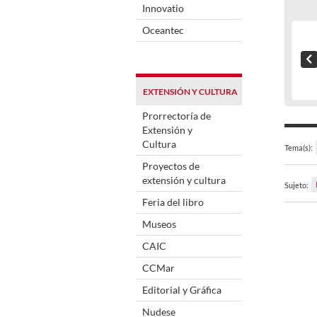
Innovatio
Oceantec
EXTENSIÓN Y CULTURA
Prorrectoría de
Extensión y
Cultura
Tema(s):
Proyectos de
extensión y cultura
Sujeto:
Feria del libro
Museos
CAIC
CCMar
Editorial y Gráfica
Nudese