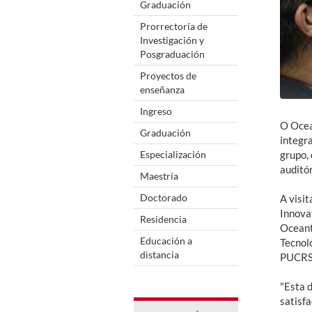
Graduación
Prorrectoría de
Investigación y
Posgraduación
Proyectos de
enseñanza
Ingreso
O Ocea
Graduación
integr
Especialización
grupo,
auditó
Maestría
Doctorado
A visi
Innova
Residencia
Oceant
Educación a
Tecnol
distancia
PUCRS,
"Esta 
satisf