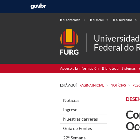
Ir al contenido
Ir al menú
Ir al buscador
1
2
3
Universida
Federal do 
Acceso a la información
Biblioteca
Sistemas
>
>
ESTÁ AQUÍ:
PAGINA INICIAL
NOTÍCIAS
PES
DESE
Noticias
Ingreso
Com
Nuestras carreras
Oc
Guia de Fontes
22ª Semana