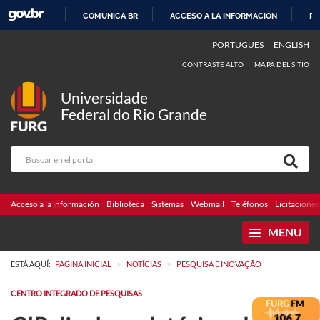
COMUNICA BR
ACCESO A LA INFORMACIÓN
PA
IR
PORTUGUÊS
ENGLISH
AL
CONTRASTE ALTO
MAPA DEL SITIO
CONTENIDO
Universidade
Federal do Rio Grande
Acceso a la información
Biblioteca
Sistemas
Webmail
Teléfonos
Licitaciones
MENU
>
>
ESTÁ AQUÍ:
PAGINA INICIAL
NOTÍCIAS
PESQUISA E INOVAÇÃO
CENTRO INTEGRADO DE PESQUISAS