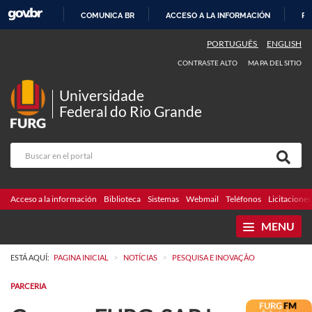
COMUNICA BR
ACCESO A LA INFORMACIÓN
PA
IR
PORTUGUÊS
ENGLISH
AL
CONTRASTE ALTO
MAPA DEL SITIO
CONTENIDO
Universidade
Federal do Rio Grande
Acceso a la información
Biblioteca
Sistemas
Webmail
Teléfonos
Licitaciones
MENU
>
>
ESTÁ AQUÍ:
PAGINA INICIAL
NOTÍCIAS
PESQUISA E INOVAÇÃO
PARCERIA