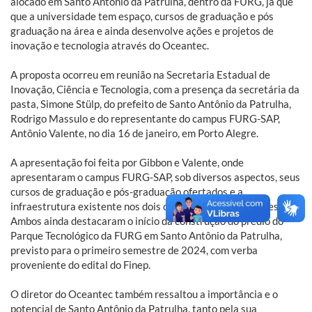
alocado em Santo Antônio da Patrulha, dentro da FURG, já que
que a universidade tem espaço, cursos de graduação e pós
graduação na área e ainda desenvolve ações e projetos de
inovação e tecnologia através do Oceantec.
A proposta ocorreu em reunião na Secretaria Estadual de
Inovação, Ciência e Tecnologia, com a presença da secretária da
pasta, Simone Stülp, do prefeito de Santo Antônio da Patrulha,
Rodrigo Massulo e do representante do campus FURG-SAP,
Antônio Valente, no dia 16 de janeiro, em Porto Alegre.
A apresentação foi feita por Gibbon e Valente, onde
apresentaram o campus FURG-SAP, sob diversos aspectos, seus
cursos de graduação e pós-graduação ofertados e a
infraestrutura existente nos dois complexos de edificações.
Ambos ainda destacaram o início da construção do prédio do
Parque Tecnológico da FURG em Santo Antônio da Patrulha,
previsto para o primeiro semestre de 2024, com verba
proveniente do edital do Finep.
O diretor do Oceantec também ressaltou a importância e o
potencial de Santo Antônio da Patrulha, tanto pela sua