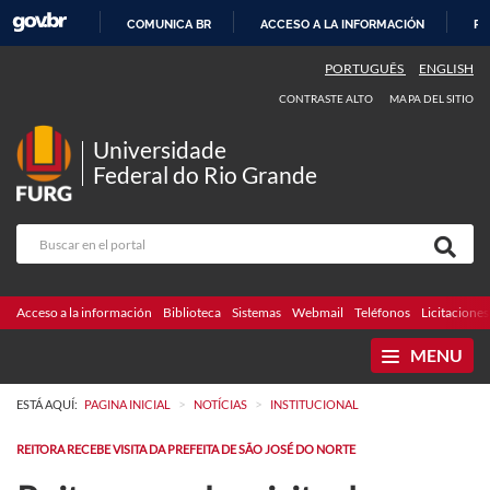
COMUNICA BR
ACCESO A LA INFORMACIÓN
PA
IR
PORTUGUÊS
ENGLISH
AL
CONTRASTE ALTO
MAPA DEL SITIO
CONTENIDO
Universidade
Federal do Rio Grande
Acceso a la información
Biblioteca
Sistemas
Webmail
Teléfonos
Licitaciones
MENU
>
>
ESTÁ AQUÍ:
PAGINA INICIAL
NOTÍCIAS
INSTITUCIONAL
REITORA RECEBE VISITA DA PREFEITA DE SÃO JOSÉ DO NORTE