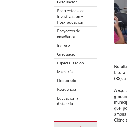
Graduación
Prorrectoría de
Investigación y
Posgraduación
Proyectos de
enseñanza
Ingreso
Graduación
Especialización
No últ
Maestría
Litorâ
(RS), a
Doctorado
Residencia
A equi
gradua
Educación a
municí
distancia
que po
amplia
Ciência