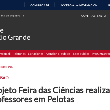
COMUNICA BR
ACCESO A LA INFORMACIÓN
P
IR
CONTRASTE ALTO
Ir al pie de página
4
AL
CONTENIDO
de
Rio Grande
Webmail
Teléfonos
Licitaciones
Atención al público
Ética pública
Preguntas fre
TITUCIONAL
NSÃO
jeto Feira das Ciências realiz
ofessores em Pelotas