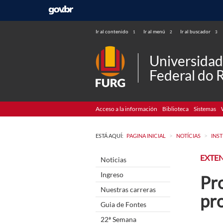
Ir al contenido
Ir al menú
Ir al buscador
1
2
3
Universida
Federal do 
Acceso a la información
Biblioteca
Sistemas
>
>
ESTÁ AQUÍ:
PAGINA INICIAL
NOTÍCIAS
INS
EXTE
Noticias
Ingreso
Pro
Nuestras carreras
pr
Guia de Fontes
22ª Semana