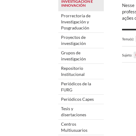
INVESTIGACIÓN E
Nesse 
INNOVACIÓN
profes
Prorrectoría de
ações 
Investigación y
Posgraduación
Proyectos de
Tema(s):
investigación
Grupos de
Sujeto:
investigación
Repositorio
Institucional
Periódicos de la
FURG
Periódicos Capes
Tesis y
disertaciones
Centros
Multiusuarios