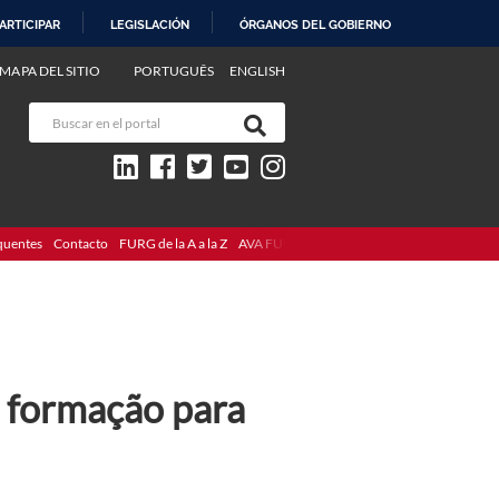
ARTICIPAR
LEGISLACIÓN
ÓRGANOS DEL GOBIERNO
MAPA DEL SITIO
PORTUGUÊS
ENGLISH
quentes
Contacto
FURG de la A a la Z
AVA FURG
a formação para