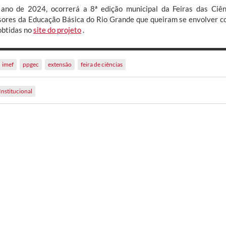
ano de 2024, ocorrerá a 8ª edição municipal da Feiras das Ciên
sores da Educação Básica do Rio Grande que queiram se envolver co
obtidas no
site do projeto
.
imef
ppgec
extensão
feira de ciências
Institucional