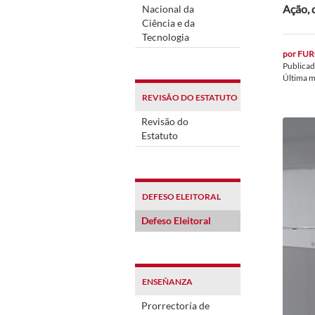
Ação, 
Nacional da
Ciência e da
Tecnologia
por
FUR
Publica
Última m
REVISÃO DO ESTATUTO
Revisão do
Estatuto
DEFESO ELEITORAL
Defeso Eleitoral
ENSEÑANZA
Prorrectoría de