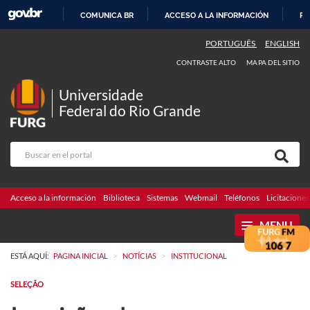
COMUNICA BR
ACCESO A LA INFORMACIÓN
PA
IR
PORTUGUÊS
ENGLISH
AL
CONTRASTE ALTO
MAPA DEL SITIO
CONTENIDO
Universidade
Federal do Rio Grande
Acceso a la información
Biblioteca
Sistemas
Webmail
Teléfonos
Licitaciones
MENU
>
>
ESTÁ AQUÍ:
PAGINA INICIAL
NOTÍCIAS
INSTITUCIONAL
SELEÇÃO