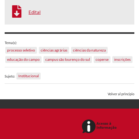
Edital
Tema(s):
processo seletivo
ciências agrárias
ciências da natureza
educação do campo
campus são lourenço do sul
coperse
inscrições
Institucional
Sujeto:
Volver al principio