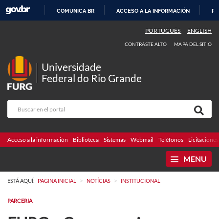
COMUNICA BR
ACCESO A LA INFORMACIÓN
PA
IR
PORTUGUÊS
ENGLISH
AL
CONTRASTE ALTO
MAPA DEL SITIO
CONTENIDO
Universidade
Federal do Rio Grande
Acceso a la información
Biblioteca
Sistemas
Webmail
Teléfonos
Licitaciones
MENU
>
>
ESTÁ AQUÍ:
PAGINA INICIAL
NOTÍCIAS
INSTITUCIONAL
PARCERIA