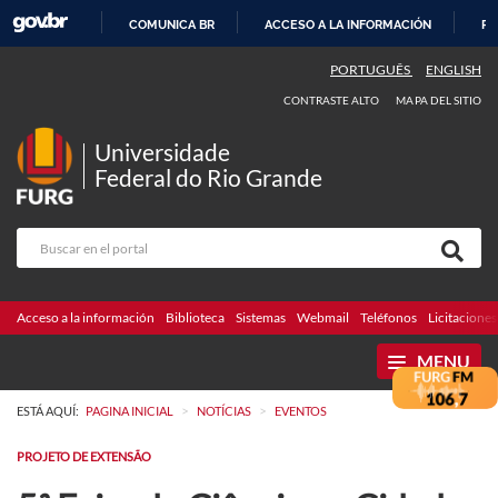
COMUNICA BR
ACCESO A LA INFORMACIÓN
PA
IR
PORTUGUÊS
ENGLISH
AL
CONTRASTE ALTO
MAPA DEL SITIO
CONTENIDO
Universidade
Federal do Rio Grande
Acceso a la información
Biblioteca
Sistemas
Webmail
Teléfonos
Licitaciones
MENU
>
>
ESTÁ AQUÍ:
PAGINA INICIAL
NOTÍCIAS
EVENTOS
PROJETO DE EXTENSÃO