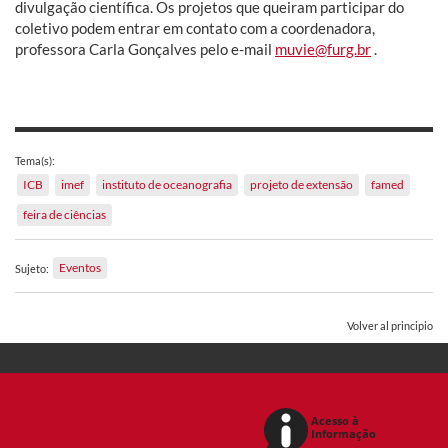
divulgação científica. Os projetos que queiram participar do
coletivo podem entrar em contato com a coordenadora,
professora Carla Gonçalves pelo e-mail
muvie@furg.br
.
Tema(s):
ICB
imef
instituto de oceanografia
projeto de extensão
famed
feira de ciências
Eventos
Sujeto:
Volver al principio