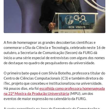
A fim de homenagear as grandes descobertas científicas e
comemorar o Dia da Ciência e Tecnologia, celebrado neste 16 de
outubro, a Secretaria de Comunicação (Secom) da FURG dá
início a uma série especial de entrevistas com alguns dos nomes
de destaque no quadro de pesquisadores da universidade.
O primeiro bate-papo é com Silvia Botelho, professora titular do
Centro de Ciências Computacionais (C3) e também diretora do
iTec, projeto que concebeu e institucionalizou na universidade.
Há poucos dias, ela foi
escolhida como professora homenageada
na 22ª Mostra da Produção Universitária
(MPU), um dos
eventos de maior expressão no calendário da FURG.
A vasta experiência na área de Engenharia da Computação e