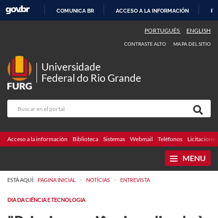
COMUNICA BR
ACCESO A LA INFORMACIÓN
PA
IR
PORTUGUÊS
ENGLISH
AL
CONTRASTE ALTO
MAPA DEL SITIO
CONTENIDO
Universidade
Federal do Rio Grande
Acceso a la información
Biblioteca
Sistemas
Webmail
Teléfonos
Licitaciones
MENU
>
>
ESTÁ AQUÍ:
PAGINA INICIAL
NOTÍCIAS
ENTREVISTA
DIA DA CIÊNCIA E TECNOLOGIA