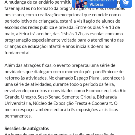
A mudança de calendário permitiu à comissão organizadora
fazer ajustes no formato da programação. Entre as novidades
neste ano, com a realização excepcional que coincide com o
período letivo da criançada, estará a visitação de alunos de
escolas das redes pública e privada. Entre os dias 9 e 13 de
maio, a Feira irá acolher, das 15h às 17h, as escolas com uma
programação especialmente voltada para o atendimento das
crianças da educação infantil e anos iniciais do ensino
fundamental.
Além das atrações fixas, o evento preparou uma série de
novidades que dialogam com o momento pós-pandêmico e de
retorno às atividades. No chamado Espaço Plural, acontecerá
uma série de atividades, durante todo o período da feira,
envolvendo parceiros e convidados como Ecomouseu, Leia Rio
Grande, Unegro, Sesc/Senac, Semente Crioula, Bicharada
Universitária, Núcleo de Exposição Fresta e Cooperart. O
mesmo espaço também sediará três exposições artísticas
permanentes.
Sessões de autógrafos
Ao longo de nove dias de evento, a tradicional sessão de