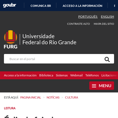
COMUNICA BR
ACCESO A LA INFORMACIÓN
PA
IR
PORTUGUÊS
ENGLISH
AL
CONTRASTE ALTO
MAPA DEL SITIO
CONTENIDO
Universidade
Federal do Rio Grande
Acceso a la información
Biblioteca
Sistemas
Webmail
Teléfonos
Licitaciones
MENU
>
>
ESTÁ AQUÍ:
PAGINA INICIAL
NOTÍCIAS
CULTURA
LEITURA