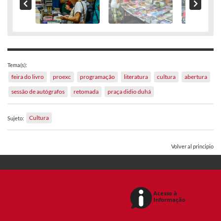
Tema(s):
feira do livro
proexc
programação
literatura
cultura
abertura
sessão de autógrafos
retomada
praça didio duhá
Cultura
Sujeto:
Volver al principio