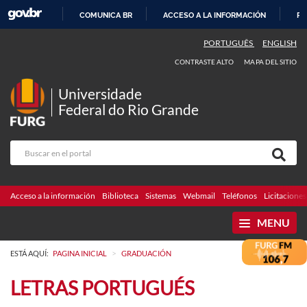
COMUNICA BR
ACCESO A LA INFORMACIÓN
PA
IR
PORTUGUÊS
ENGLISH
AL
CONTRASTE ALTO
MAPA DEL SITIO
CONTENIDO
Universidade
Federal do Rio Grande
Acceso a la información
Biblioteca
Sistemas
Webmail
Teléfonos
Licitaciones
MENU
>
ESTÁ AQUÍ:
PAGINA INICIAL
GRADUACIÓN
LETRAS PORTUGUÉS