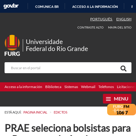
COMUNICA BR
ACCESO A LA INFORMACIÓN
PA
IR
PORTUGUÊS
ENGLISH
AL
CONTRASTE ALTO
MAPA DEL SITIO
CONTENIDO
Universidade
Federal do Rio Grande
Acceso a la información
Biblioteca
Sistemas
Webmail
Teléfonos
Licitaciones
MENU
>
ESTÁ AQUÍ:
PAGINA INICIAL
EDICTOS
PRAE seleciona bolsistas para