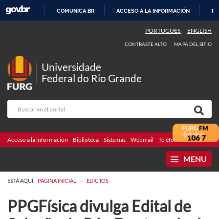
COMUNICA BR
ACCESO A LA INFORMACIÓN
PA
IR
PORTUGUÊS
ENGLISH
AL
CONTRASTE ALTO
MAPA DEL SITIO
CONTENIDO
Universidade
Federal do Rio Grande
Acceso a la información
Biblioteca
Sistemas
Webmail
Teléfonos
Licitaciones
MENU
>
ESTÁ AQUÍ:
PAGINA INICIAL
EDICTOS
PPGFísica divulga Edital de