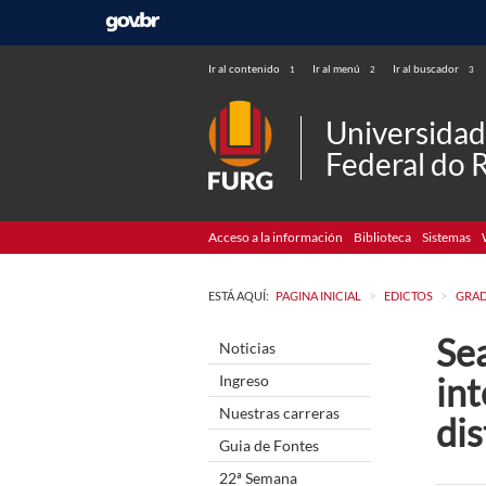
Ir al contenido
Ir al menú
Ir al buscador
1
2
3
Universida
Federal do 
Acceso a la información
Biblioteca
Sistemas
>
>
ESTÁ AQUÍ:
PAGINA INICIAL
EDICTOS
GRA
Sea
Noticias
int
Ingreso
Nuestras carreras
dis
Guia de Fontes
22ª Semana