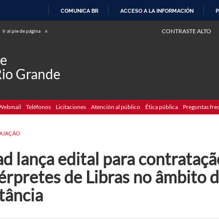
COMUNICA BR
ACCESO A LA INFORMACIÓN
P
IR
CONTRASTE ALTO
Ir al pie de página
4
AL
CONTENIDO
de
Rio Grande
Webmail
Teléfonos
Licitaciones
Atención al público
Ética pública
Preguntas fre
DUAÇÃO
d lança edital para contrataçã
érpretes de Libras no âmbito d
tância