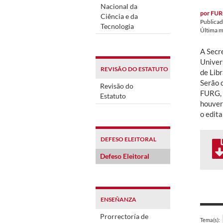
Nacional da
por
FUR
Ciência e da
Publica
Tecnologia
Última m
A Secr
Univer
REVISÃO DO ESTATUTO
de Lib
Serão 
Revisão do
FURG, 
Estatuto
houver
o edita
DEFESO ELEITORAL
Defeso Eleitoral
ENSEÑANZA
Prorrectoría de
Tema(s):