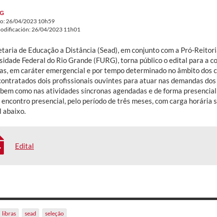
G
do: 26/04/2023 10h59
odificación: 26/04/2023 11h01
etaria de Educação a Distância (Sead), em conjunto com a Pró-Reitori
sidade Federal do Rio Grande (FURG), torna público o edital para a c
ras, em caráter emergencial e por tempo determinado no âmbito dos cu
contratados dois profissionais ouvintes para atuar nas demandas do
bem como nas atividades síncronas agendadas e de forma presencial 
 encontro presencial, pelo período de três meses, com carga horária
l abaixo.
Edital
libras
sead
seleção