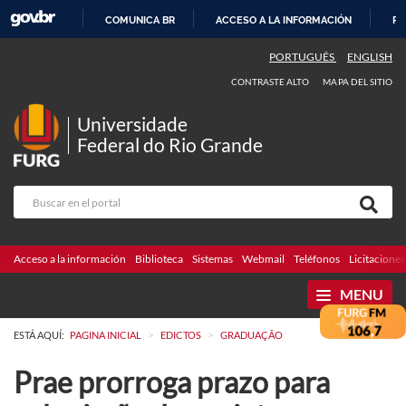
COMUNICA BR
ACCESO A LA INFORMACIÓN
PA
IR
PORTUGUÊS
ENGLISH
AL
CONTRASTE ALTO
MAPA DEL SITIO
CONTENIDO
Universidade
Federal do Rio Grande
Acceso a la información
Biblioteca
Sistemas
Webmail
Teléfonos
Licitaciones
MENU
>
>
ESTÁ AQUÍ:
PAGINA INICIAL
EDICTOS
GRADUAÇÃO
Prae prorroga prazo para