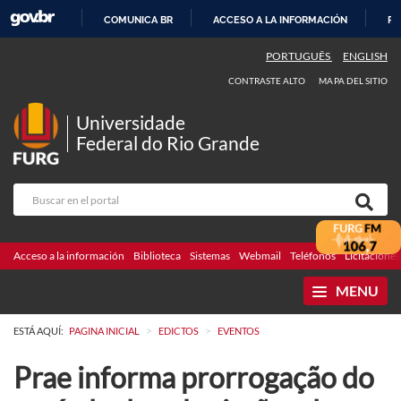
COMUNICA BR
ACCESO A LA INFORMACIÓN
PA
IR
PORTUGUÊS
ENGLISH
AL
CONTRASTE ALTO
MAPA DEL SITIO
CONTENIDO
Universidade
Federal do Rio Grande
Acceso a la información
Biblioteca
Sistemas
Webmail
Teléfonos
Licitaciones
MENU
>
>
ESTÁ AQUÍ:
PAGINA INICIAL
EDICTOS
EVENTOS
Prae informa prorrogação do