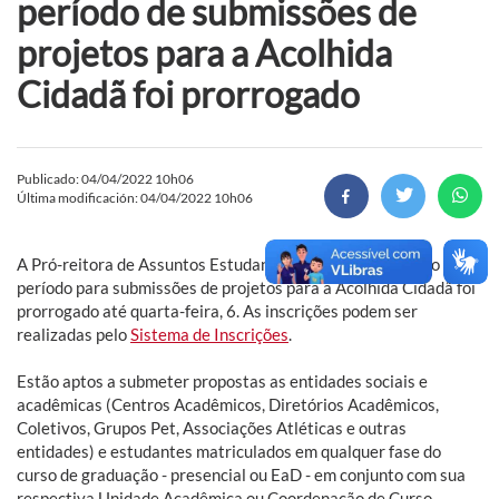
período de submissões de
projetos para a Acolhida
Cidadã foi prorrogado
Publicado: 04/04/2022 10h06
Última modificación: 04/04/2022 10h06
A Pró-reitora de Assuntos Estudantis (Prae) informa que o
período para submissões de projetos para a Acolhida Cidadã foi
prorrogado até quarta-feira, 6. As inscrições podem ser
realizadas pelo
Sistema de Inscrições
.
Estão aptos a submeter propostas as entidades sociais e
acadêmicas (Centros Acadêmicos, Diretórios Acadêmicos,
Coletivos, Grupos Pet, Associações Atléticas e outras
entidades) e estudantes matriculados em qualquer fase do
curso de graduação - presencial ou EaD - em conjunto com sua
respectiva Unidade Acadêmica ou Coordenação de Curso.