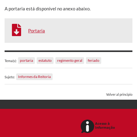
A portaria está disponível no anexo abaixo.
Portaria
portaria
estatuto
regimento geral
feriado
Tema(s):
Informes da Reitoria
Sujeto:
Volver al principio