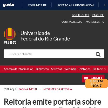
COMUNICA BR
ACCESO A LA INFORMACIÓN
PA
IR
PORTUGUÊS
ENGLISH
AL
CONTRASTE ALTO
MAPA DEL SITIO
CONTENIDO
Universidade
Federal do Rio Grande
Acceso a la información
Biblioteca
Sistemas
Webmail
Teléfonos
Licitaciones
MENU
>
ESTÁ AQUÍ:
PAGINA INICIAL
INFORMES DA REITORIA
Reitoria emite portaria sobre