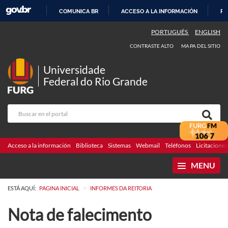
COMUNICA BR
ACCESO A LA INFORMACIÓN
PA
IR
PORTUGUÊS
ENGLISH
AL
CONTRASTE ALTO
MAPA DEL SITIO
CONTENIDO
Universidade
Federal do Rio Grande
Acceso a la información
Biblioteca
Sistemas
Webmail
Teléfonos
Licitaciones
MENU
>
ESTÁ AQUÍ:
PAGINA INICIAL
INFORMES DA REITORIA
Nota de falecimento