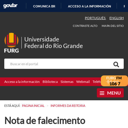
COMUNICA BR
ACCESO A LA INFORMACIÓN
PA
IR
PORTUGUÊS
ENGLISH
AL
CONTRASTE ALTO
MAPA DEL SITIO
CONTENIDO
Universidade
Federal do Rio Grande
Acceso a la información
Biblioteca
Sistemas
Webmail
Teléfonos
Licitaciones
MENU
>
ESTÁ AQUÍ:
PAGINA INICIAL
INFORMES DA REITORIA
Nota de falecimento