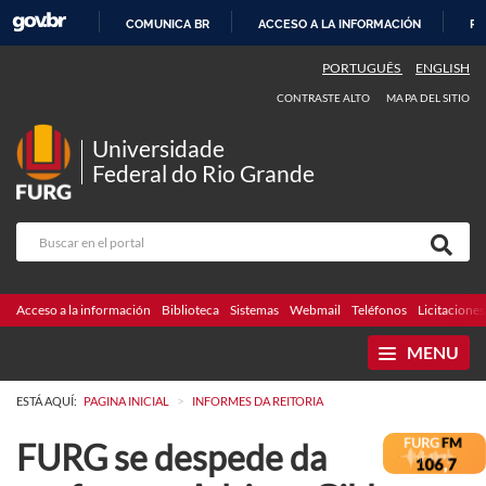
COMUNICA BR
ACCESO A LA INFORMACIÓN
PA
IR
PORTUGUÊS
ENGLISH
AL
CONTRASTE ALTO
MAPA DEL SITIO
CONTENIDO
Universidade
Federal do Rio Grande
Acceso a la información
Biblioteca
Sistemas
Webmail
Teléfonos
Licitaciones
MENU
>
ESTÁ AQUÍ:
PAGINA INICIAL
INFORMES DA REITORIA
FURG se despede da