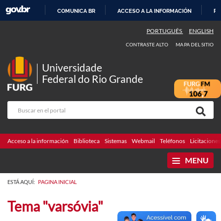
COMUNICA BR
ACCESO A LA INFORMACIÓN
PA
IR
PORTUGUÊS
ENGLISH
AL
CONTRASTE ALTO
MAPA DEL SITIO
CONTENIDO
Universidade
Federal do Rio Grande
Acceso a la información
Biblioteca
Sistemas
Webmail
Teléfonos
Licitaciones
MENU
ESTÁ AQUÍ:
PAGINA INICIAL
Tema "varsóvia"