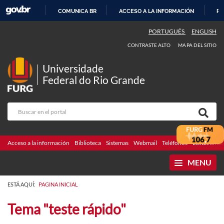
COMUNICA BR
ACCESO A LA INFORMACIÓN
PA
IR
PORTUGUÊS
ENGLISH
AL
CONTRASTE ALTO
MAPA DEL SITIO
CONTENIDO
Universidade
Federal do Rio Grande
Acceso a la información
Biblioteca
Sistemas
Webmail
Teléfonos
Licitaciones
MENU
ESTÁ AQUÍ:
PAGINA INICIAL
Tema "teste rápido"