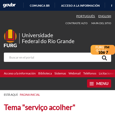
COMUNICA BR
ACCESO A LA INFORMACIÓN
PA
IR
PORTUGUÊS
ENGLISH
AL
CONTRASTE ALTO
MAPA DEL SITIO
CONTENIDO
Universidade
Federal do Rio Grande
Acceso a la información
Biblioteca
Sistemas
Webmail
Teléfonos
Licitaciones
MENU
ESTÁ AQUÍ:
PAGINA INICIAL
Tema "serviço acolher"