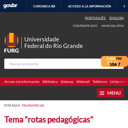
COMUNICA BR
ACCESO A LA INFORMACIÓN
PA
IR
PORTUGUÊS
ENGLISH
AL
CONTRASTE ALTO
MAPA DEL SITIO
CONTENIDO
Universidade
Federal do Rio Grande
Acceso a la información
Biblioteca
Sistemas
Webmail
Teléfonos
Licitaciones
MENU
ESTÁ AQUÍ:
PAGINA INICIAL
Tema "rotas pedagógicas"