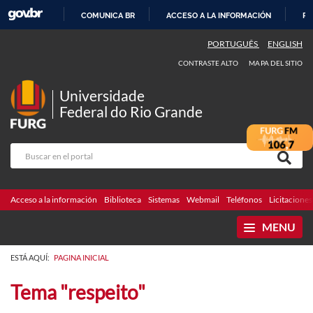
COMUNICA BR
ACCESO A LA INFORMACIÓN
PA
IR
PORTUGUÊS
ENGLISH
AL
CONTRASTE ALTO
MAPA DEL SITIO
CONTENIDO
Universidade
Federal do Rio Grande
Acceso a la información
Biblioteca
Sistemas
Webmail
Teléfonos
Licitaciones
MENU
ESTÁ AQUÍ:
PAGINA INICIAL
Tema "respeito"