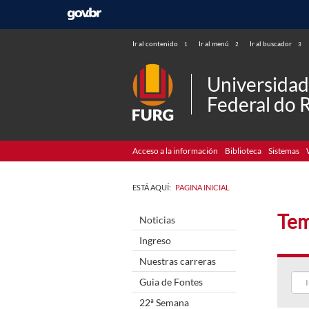
Ir al contenido
Ir al menú
Ir al buscador
1
2
3
Universida
Federal do 
Acceso a la información
Biblioteca
Sistemas
ESTÁ AQUÍ:
PAGINA INICIAL
Tem
Noticias
Ingreso
Nuestras carreras
Guia de Fontes
22ª Semana