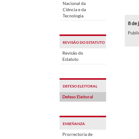
Nacional da
Ciência e da
Tecnologia
8 de 
Publi
REVISÃO DO ESTATUTO
Revisão do
Estatuto
DEFESO ELEITORAL
Defeso Eleitoral
ENSEÑANZA
Prorrectoría de