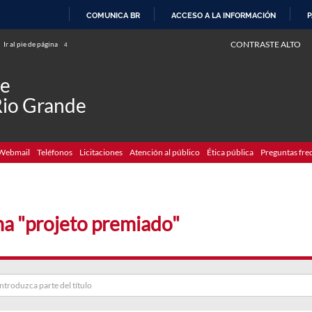
COMUNICA BR
ACCESO A LA INFORMACIÓN
P
IR
CONTRASTE ALTO
Ir al pie de página
4
AL
CONTENIDO
de
Rio Grande
Webmail
Teléfonos
Licitaciones
Atención al público
Ética pública
Preguntas fre
a "projeto premiado"