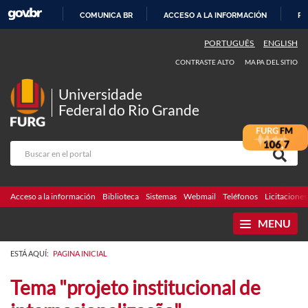
COMUNICA BR
ACCESO A LA INFORMACIÓN
PA
IR
PORTUGUÊS
ENGLISH
AL
CONTRASTE ALTO
MAPA DEL SITIO
CONTENIDO
Universidade
Federal do Rio Grande
Acceso a la información
Biblioteca
Sistemas
Webmail
Teléfonos
Licitaciones
MENU
ESTÁ AQUÍ:
PAGINA INICIAL
Tema "projeto institucional de