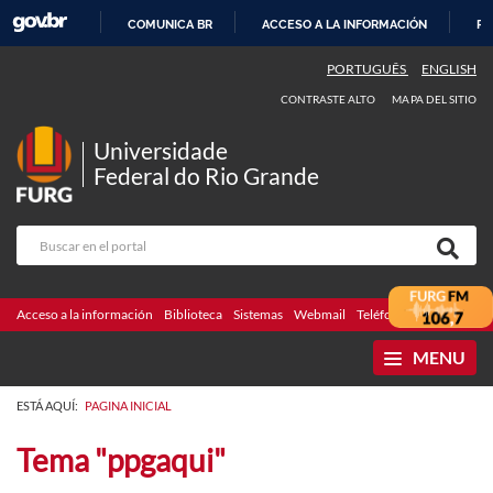
COMUNICA BR
ACCESO A LA INFORMACIÓN
PA
IR
PORTUGUÊS
ENGLISH
AL
CONTRASTE ALTO
MAPA DEL SITIO
CONTENIDO
Universidade
Federal do Rio Grande
Acceso a la información
Biblioteca
Sistemas
Webmail
Teléfonos
Licitaciones
MENU
ESTÁ AQUÍ:
PAGINA INICIAL
Tema "ppgaqui"