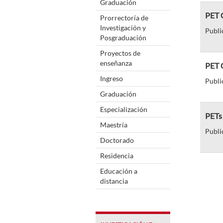
Graduación
PET C
Prorrectoría de
Investigación y
Publi
Posgraduación
Proyectos de
enseñanza
PET C
Ingreso
Publi
Graduación
Especialización
PETs
Maestría
Publi
Doctorado
Residencia
Educación a
distancia