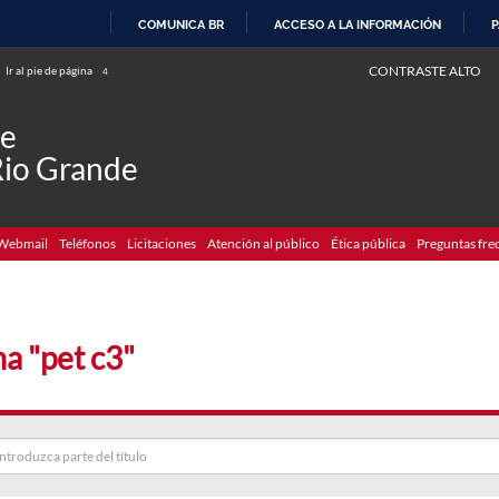
COMUNICA BR
ACCESO A LA INFORMACIÓN
P
IR
CONTRASTE ALTO
Ir al pie de página
4
AL
CONTENIDO
de
Rio Grande
Webmail
Teléfonos
Licitaciones
Atención al público
Ética pública
Preguntas fre
a "pet c3"