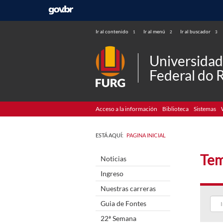
Ir al contenido
Ir al menú
Ir al buscador
1
2
3
Universida
Federal do 
Acceso a la información
Biblioteca
Sistemas
ESTÁ AQUÍ:
PAGINA INICIAL
Tem
Noticias
Ingreso
Nuestras carreras
Guia de Fontes
22ª Semana