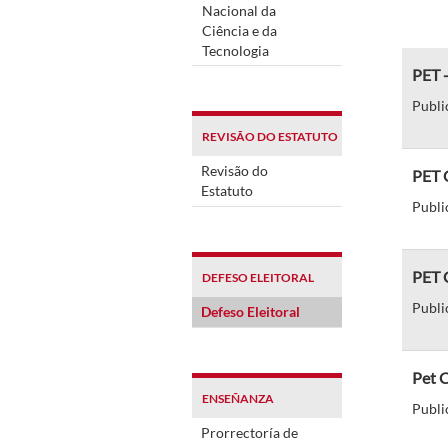
Nacional da
Ciência e da
Tecnologia
PET -
Publi
REVISÃO DO ESTATUTO
Revisão do
PET C
Estatuto
Publi
PET C
DEFESO ELEITORAL
Publi
Defeso Eleitoral
Pet C
ENSEÑANZA
Publi
Prorrectoría de