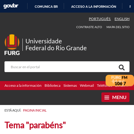
COMUNICA BR
ACCESO A LA INFORMACIÓN
PA
IR
PORTUGUÊS
ENGLISH
AL
CONTRASTE ALTO
MAPA DEL SITIO
CONTENIDO
Universidade
Federal do Rio Grande
Acceso a la información
Biblioteca
Sistemas
Webmail
Teléfonos
Licitaciones
MENU
ESTÁ AQUÍ:
PAGINA INICIAL
Tema "parabéns"