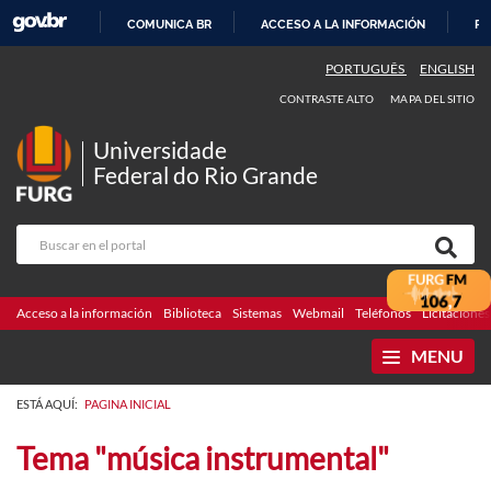
COMUNICA BR
ACCESO A LA INFORMACIÓN
PA
IR
PORTUGUÊS
ENGLISH
AL
CONTRASTE ALTO
MAPA DEL SITIO
CONTENIDO
Universidade
Federal do Rio Grande
Acceso a la información
Biblioteca
Sistemas
Webmail
Teléfonos
Licitaciones
MENU
ESTÁ AQUÍ:
PAGINA INICIAL
Tema "música instrumental"