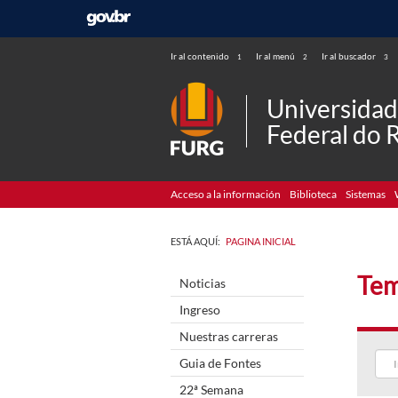
Ir al contenido
Ir al menú
Ir al buscador
1
2
3
Universida
Federal do 
Acceso a la información
Biblioteca
Sistemas
ESTÁ AQUÍ:
PAGINA INICIAL
Tem
Noticias
Ingreso
Nuestras carreras
Guia de Fontes
22ª Semana