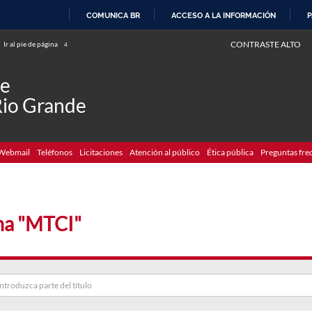
COMUNICA BR
ACCESO A LA INFORMACIÓN
P
IR
CONTRASTE ALTO
Ir al pie de página
4
AL
CONTENIDO
de
Rio Grande
Webmail
Teléfonos
Licitaciones
Atención al público
Ética pública
Preguntas fre
a "MTCI"